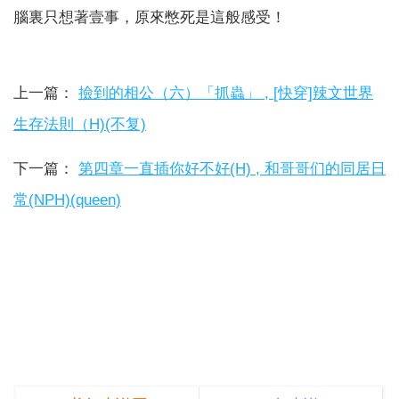
腦裏只想著壹事，原來憋死是這般感受！
上一篇：
撿到的相公（六）「抓蟲」 , [快穿]辣文世界
生存法則（H)(不复)
下一篇：
第四章一直插你好不好(H) , 和哥哥们的同居日
常(NPH)(queen)