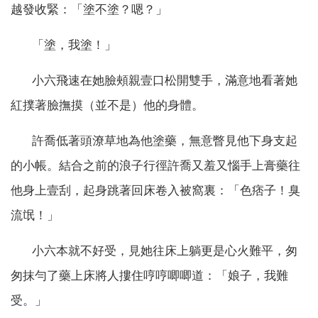
越發收緊：「塗不塗？嗯？」
「塗，我塗！」
小六飛速在她臉頰親壹口松開雙手，滿意地看著她
紅撲著臉撫摸（並不是）他的身體。
許喬低著頭潦草地為他塗藥，無意瞥見他下身支起
的小帳。結合之前的浪子行徑許喬又羞又惱手上膏藥往
他身上壹刮，起身跳著回床卷入被窩裏：「色痞子！臭
流氓！」
小六本就不好受，見她往床上躺更是心火難平，匆
匆抹勻了藥上床將人摟住哼哼唧唧道：「娘子，我難
受。」