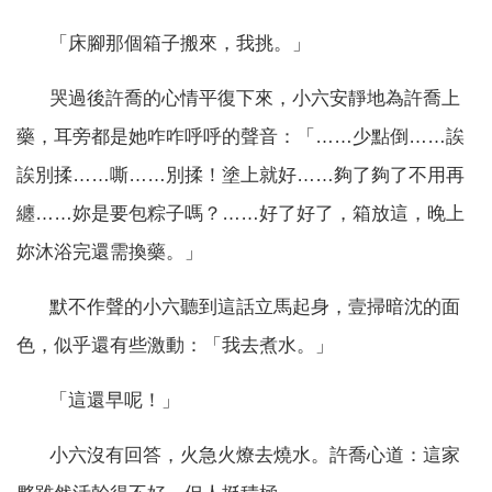
「床腳那個箱子搬來，我挑。」
哭過後許喬的心情平復下來，小六安靜地為許喬上
藥，耳旁都是她咋咋呼呼的聲音：「……少點倒……誒
誒別揉……嘶……別揉！塗上就好……夠了夠了不用再
纏……妳是要包粽子嗎？……好了好了，箱放這，晚上
妳沐浴完還需換藥。」
默不作聲的小六聽到這話立馬起身，壹掃暗沈的面
色，似乎還有些激動：「我去煮水。」
「這還早呢！」
小六沒有回答，火急火燎去燒水。許喬心道：這家