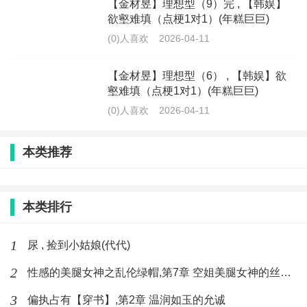
【金材昱】理想型（9）完 , 【韩娱】
欲壑难填（点梗1对1）(年糕巨巨)
(0)人喜欢
2026-04-11
【金材昱】理想型（6） , 【韩娱】欲
壑难填（点梗1对1）(年糕巨巨)
(0)人喜欢
2026-04-11
本类推荐
本类排行
1
尿 , 捡到小姑娘(代代)
2
性感的美腿女神之乱伦绿帽,第7章 空姐美腿女神的丝袜足交
3
偏执占有【穿书】,第2章 温润如玉的允诚