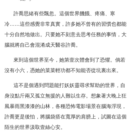
許喬思緒有些飄忽。這個世界饑餓、疼痛、寒
冷……這些感覺非常真實，許多她不曾有的習慣也都能
十分自然地做出。只要她不刻意去思考任務的事情，大
腦就將自己會混淆成天醫谷許喬。
來到這個世界至今，她第壹次體會到了恐懼。倘若
沒有小六，憑她的菜菜輕功都不知能否從坑裏出來。
這不是個遇到問題能打妖妖靈尋求幫助的世界，自
身沒點斤兩又孤立無援的人難以生存。想象著大晚上狂
風暴雨黑漆漆的山林，各種恐怖電影場景在腦海浮現，
許喬更是後怕，將腦袋搭在寬厚的肩膀上，試圖在這個
陌生的世界汲取壹絲心安。