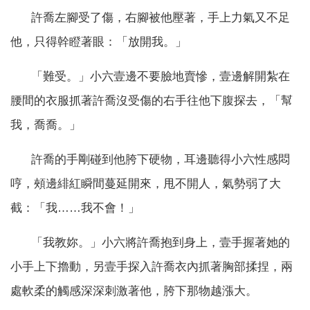
許喬左腳受了傷，右腳被他壓著，手上力氣又不足
他，只得幹瞪著眼：「放開我。」
「難受。」小六壹邊不要臉地賣慘，壹邊解開紮在
腰間的衣服抓著許喬沒受傷的右手往他下腹探去，「幫
我，喬喬。」
許喬的手剛碰到他胯下硬物，耳邊聽得小六性感悶
哼，頰邊緋紅瞬間蔓延開來，甩不開人，氣勢弱了大
截：「我……我不會！」
「我教妳。」小六將許喬抱到身上，壹手握著她的
小手上下擼動，另壹手探入許喬衣內抓著胸部揉捏，兩
處軟柔的觸感深深刺激著他，胯下那物越漲大。