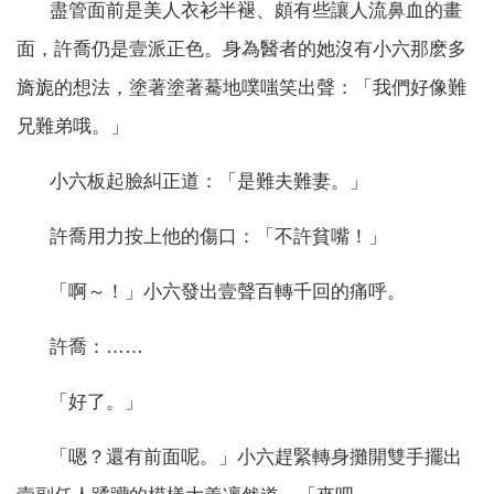
盡管面前是美人衣衫半褪、頗有些讓人流鼻血的畫
面，許喬仍是壹派正色。身為醫者的她沒有小六那麽多
旖旎的想法，塗著塗著驀地噗嗤笑出聲：「我們好像難
兄難弟哦。」
小六板起臉糾正道：「是難夫難妻。」
許喬用力按上他的傷口：「不許貧嘴！」
「啊～！」小六發出壹聲百轉千回的痛呼。
許喬：……
「好了。」
「嗯？還有前面呢。」小六趕緊轉身攤開雙手擺出