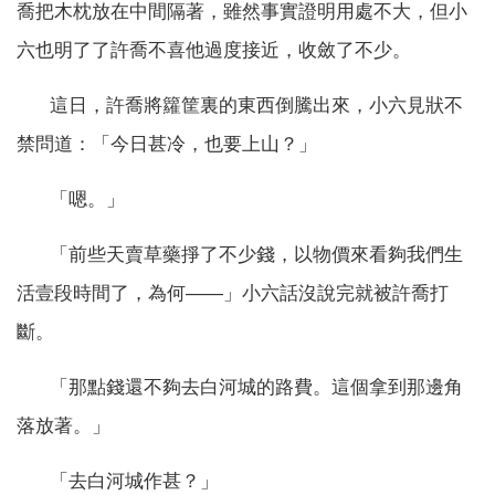
喬把木枕放在中間隔著，雖然事實證明用處不大，但小
六也明了了許喬不喜他過度接近，收斂了不少。
這日，許喬將籮筐裏的東西倒騰出來，小六見狀不
禁問道：「今日甚冷，也要上山？」
「嗯。」
「前些天賣草藥掙了不少錢，以物價來看夠我們生
活壹段時間了，為何——」小六話沒說完就被許喬打
斷。
「那點錢還不夠去白河城的路費。這個拿到那邊角
落放著。」
「去白河城作甚？」