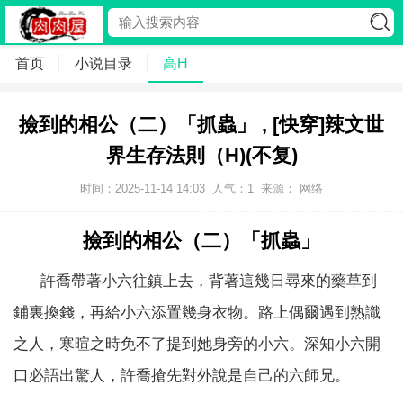
首页
小说目录
高H
撿到的相公（二）「抓蟲」 , [快穿]辣文世
界生存法則（H)(不复)
时间：2025-11-14 14:03
人气：
1
来源： 网络
撿到的相公（二）「抓蟲」
許喬帶著小六往鎮上去，背著這幾日尋來的藥草到
鋪裏換錢，再給小六添置幾身衣物。路上偶爾遇到熟識
之人，寒暄之時免不了提到她身旁的小六。深知小六開
口必語出驚人，許喬搶先對外說是自己的六師兄。