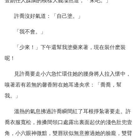
壹副任人蹂躪的模樣大義凜然道，「來吧。」
許喬沒好氣道：「自己塗。」
「我不會。」
「少來！」下午還幫我塗藥來著，現在裝什麽裝
呢！
見許喬要走小六急忙環住她的腰身將人拉入懷中，
嗅著若有若無的馨香附在她耳邊央求：「喬喬，幫
我。」
溫熱的氣息拂過許喬瞬間紅了耳根掙紮著要走。許
喬衣服寬松，推搡間領口處露出裏面起伏的淺色肚兜壹
角，小六眼神微黯，雙唇狀似無意擦過她的臉龐，雙臂