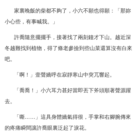
家裏晚飯的柴都不夠了，小六不願也得願：「那妳
小心些，有事喊我。」
許喬隨意擺擺手，接著找了兩刻鐘才下山。越近深
冬越難找到植物，得了條老參撿到些山菜還算沒有白來
吧。
「啊！」壹聲嬌呼在寂靜寒山中突兀響起。
「喬喬！」小六耳力甚好當即丟下斧頭順著聲源躍
去。
「嘶……」這具身體嬌氣得很，手掌和右腳腕傳來
的疼痛瞬間讓許喬眼裏泛起了淚花。