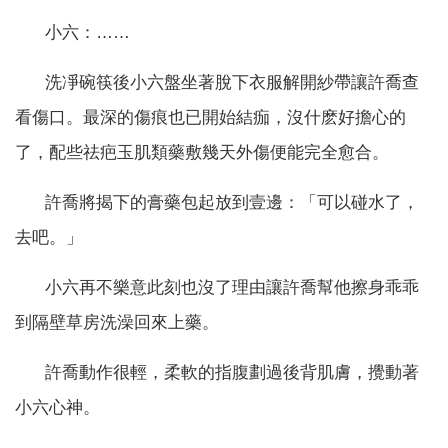
小六：……
洗凈碗筷後小六盤坐著脫下衣服解開紗帶讓許喬查
看傷口。最深的傷痕也已開始結痂，沒什麽好擔心的
了，配些祛疤玉肌類藥敷幾天外傷便能完全愈合。
許喬將揭下的膏藥包起放到壹邊：「可以碰水了，
去吧。」
小六再不樂意此刻也沒了理由讓許喬幫他擦身乖乖
到隔壁草房洗澡回來上藥。
許喬動作很輕，柔軟的指腹劃過後背肌膚，攪動著
小六心神。