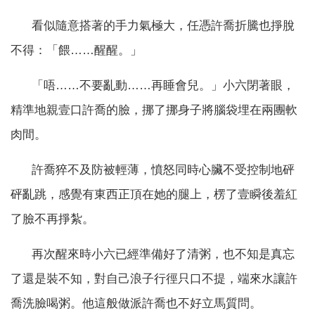
看似隨意搭著的手力氣極大，任憑許喬折騰也掙脫
不得：「餵……醒醒。」
「唔……不要亂動……再睡會兒。」小六閉著眼，
精準地親壹口許喬的臉，挪了挪身子將腦袋埋在兩團軟
肉間。
許喬猝不及防被輕薄，憤怒同時心臟不受控制地砰
砰亂跳，感覺有東西正頂在她的腿上，楞了壹瞬後羞紅
了臉不再掙紮。
再次醒來時小六已經準備好了清粥，也不知是真忘
了還是裝不知，對自己浪子行徑只口不提，端來水讓許
喬洗臉喝粥。他這般做派許喬也不好立馬質問。