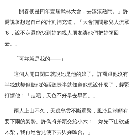
「開春便是四年壹屆武林大會，去湊湊熱鬧。」許
喬說著想起自己的計劃補充道，「大會期間那兒人流眾
多，說不定還能找到妳的親人朋友讓他們把妳領回
去。」
「可妳就是我的——」
這個人開口閉口就說她是他的娘子。許喬跟他沒有
半絲默契但聽他的話聽壹半就知道他想說什麽了，趕緊
打斷他：「走吧，天色不好早去早回。」
兩人上山不久，天邊烏雲不斷罩聚，風冷且潮頗有
要下雨的架勢。許喬將斧頭交給小六：「妳先下山砍些
木柴，我再巡會兒便下去與妳匯合。」