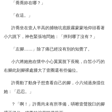
「喬喬妳在哪？」
「在這。」
許喬坐在壹人半高的捕物坑底眼霧蒙蒙地仰頭看著
小六跳下，神色緊張地問她：「摔到哪了沒有？」
「左腳……」除了痛已經沒有別的知覺了。
小六將她抱在懷中小心翼翼脫下長靴，白皙小巧的
右腳此刻腳裸處腫大了壹圈還有些偏位。
許喬動了動身子想查看自己的腳，小六傾過身擋住
她：「忍忍。」
？「啊！」許喬尚未有所準備，哢嚓壹聲脫臼的腳