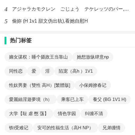
4
アジャラカモクレン ごじょう テケレッツのパー,【No. 42 Rube Goldberg Machine】十四
5
偷妳 (H 1v1 甜文伪出轨),看她自慰H
热门标签
嫡女谋权：睡个摄政王当靠山
她想放纵肆意np
同性恋
爱
淫
陷宠（高h ）1V1
性奴男妻（雙性 高H）[繁體版]
小保姆撩春记
愛麗絲淫遊夢境（h）
乘客已上车
養父 (BG 1V1 H)
大学【耻 虐 憋 荡】
情色学园
纠缠不清
铁t受难记
安可的性福生活（高H NP）
兄弟缠情