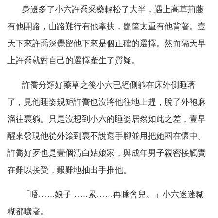
身邊多了小六許喬采藥輕松了大半，遇上高草荊藤
有他開路，山路難行有他牽扶，籮筐太重有他背著。壹
天下來許喬深覺留他下來是個正確的選擇。然而隔天早
上許喬就對自己的選擇產生了質疑。
許喬分類好藥草之後小六已經側躺在床外側睡著
了，見他睡姿規矩許喬也沒將他往地上趕，脫了外袍麻
溜往裏躺。只是沒想到小六的睡姿居然如此之差，壹早
醒來發現他從外滾到裏不說還手腳並用把她圈在懷中。
許喬好歹也是壹個清白姑娘家，與成年男子親密接觸實
在難以接受，艱難地抽出手推他。
「唔……娘子……累……再睡會兒。」小六迷迷糊
糊都囔著。