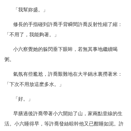
「我幫妳盛。」
修長的手指碰到許喬手背瞬間許喬反射性縮了縮：
「不用了，我能夠著。」
小六察覺她的躲閃垂下眼眸，若無其事地繼續喝
粥。
氣氛有些尷尬，許喬艱難地在大半鍋水裏撈著米：
「下次不用放這麽多水。」
「好。」
早膳過後許喬帶著小六開始了山，家兩點壹線的生
活。小六睡得早，等許喬發絲晾幹他又已酣睡如泥。許