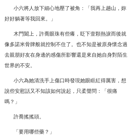
小六將人放下細心地壓了被角：「我再上趟山，妳
好好躺著等我回來。」
木門闔上，許喬眼珠有些癢，眨下壹顆熱淚而後就
像多諾米骨牌般就控制不住了。也不知是被原身懷念過
去親朋好友在身邊的感傷所影響還是來自她自身對陌生
世界的不安。
小六為她清洗手上傷口時發現她眼眶紅得厲害，想
說些安慰話又不知該如何說起，只柔聲問：「很痛
嗎？」
許喬搖搖頭。
「要用哪些藥？」