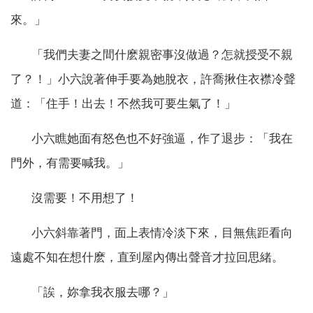
來。」
「我們夫妻之間什麽親密事沒做過？怎就授受不親
了？！」小六說著伸手要為她脫衣，許喬揪住衣襟冷聲
道：「住手！出去！不然我可要生氣了！」
小六瞧她面有怒色也不好強逼，作了退步：「我在
門外，有需要喊我。」
沒需要！不用想了！
小六斜靠著門，面上表情冷淡下來，目無焦距看向
遠處不知在想什麽，直到屋內傳出聲音才拉回思緒。
「誒，妳拿我衣服去哪？」