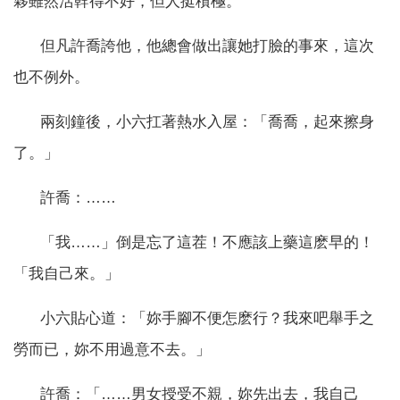
夥雖然活幹得不好，但人挺積極。
但凡許喬誇他，他總會做出讓她打臉的事來，這次
也不例外。
兩刻鐘後，小六扛著熱水入屋：「喬喬，起來擦身
了。」
許喬：……
「我……」倒是忘了這茬！不應該上藥這麽早的！
「我自己來。」
小六貼心道：「妳手腳不便怎麽行？我來吧舉手之
勞而已，妳不用過意不去。」
許喬：「……男女授受不親，妳先出去，我自己