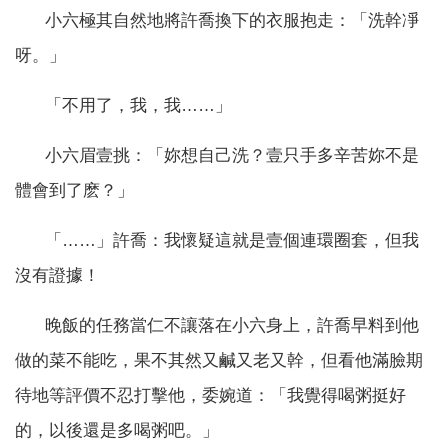
小六極其自然地將許喬換下的衣服抱走：「洗幹凈
呀。」
「不用了，我，我……」
小六眉壹挑：「妳想自己洗？壹只手多辛苦妳不是
體會到了麽？」
「……」許喬：我懷疑這就是壹個連環圈套，但我
沒有證據！
晚飯的任務當仁不讓落在小六身上，許喬早料到他
做的菜不能吃，果不其然又鹹又老又幹，但看他滿臉期
待地等評價不忍打擊他，委婉道：「我覺得喝粥挺好
的，以後還是多喝粥吧。」