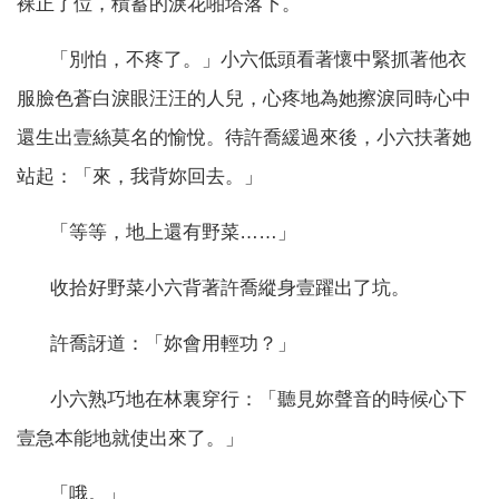
裸正了位，積蓄的淚花啪塔落下。
「別怕，不疼了。」小六低頭看著懷中緊抓著他衣
服臉色蒼白淚眼汪汪的人兒，心疼地為她擦淚同時心中
還生出壹絲莫名的愉悅。待許喬緩過來後，小六扶著她
站起：「來，我背妳回去。」
「等等，地上還有野菜……」
收拾好野菜小六背著許喬縱身壹躍出了坑。
許喬訝道：「妳會用輕功？」
小六熟巧地在林裏穿行：「聽見妳聲音的時候心下
壹急本能地就使出來了。」
「哦。」