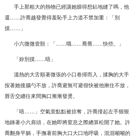
手上那粗大的熱物已經讓她臊得想鉆地縫了嗎，他
還……許喬越發覺得羞恥手上力道不禁加重：「別
摸……」
小六微微壹顫：「……哦……喬喬……快些。」
「妳別摸……唔」
溫熱的大舌順著微張的小口卷掃而入，揉胸的大手
按著她後腦勺不放，許喬避無可避很快被他揪住不放，
唇舌交纏往來間胸口漸漸發燙。
「唔……」空氣壹點點被掠奪，許喬擡起左手狠狠
地錘著小六肩頭，在她即將窒息之際總算松開了她。許
喬翻身平躺，手撫著前胸大口大口地呼吸，混混噸噸的