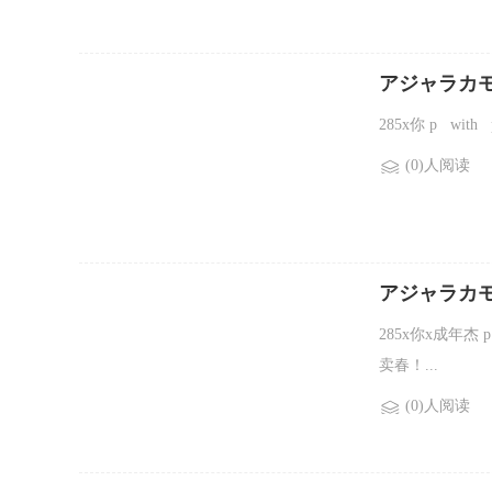
アジャラカ
王】全文
285x你 p wi
(0)人阅读
アジャラカ
这么拘束】
285x你x成年杰 
卖春！...
(0)人阅读