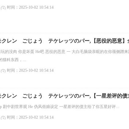
时间：2025-10-02 10:54:14
モクレン ごじょう テケレッツのパー,【恶役的恶意】
 写着玩的没肉 你是坏蛋 He吧 恶役的恶意 一 大白毛脑袋亲昵的在你颈侧蹭来
猫科东西，...
时间：2025-10-02 10:54:14
モクレン ごじょう テケレッツのパー,【一星差评的债
好评】全文
ith p 剧中剧世界观 He 伪风俗娘设定 一星差评的债主给了你五星好评...
时间：2025-10-02 10:54:14