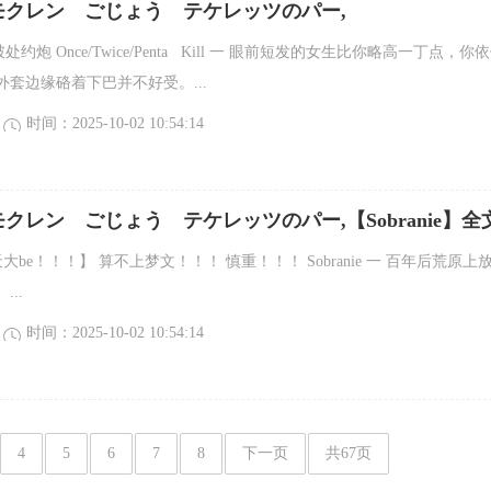
モクレン ごじょう テケレッツのパー,
e/Penta Kill】全文
wp 破处约炮 Once/Twice/Penta Kill 一 眼前短发的女生比你略高一丁点，你
套边缘硌着下巴并不好受。...
时间：2025-10-02 10:54:14
クレン ごじょう テケレッツのパー,【Sobranie】全
天大be！！！】 算不上梦文！！！ 慎重！！！ Sobranie 一 百年后荒原上
..
时间：2025-10-02 10:54:14
4
5
6
7
8
下一页
共67页