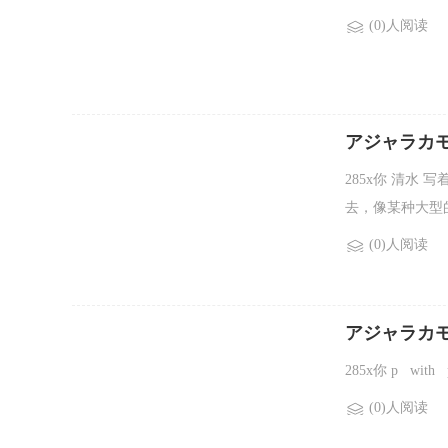
(0)人阅读
アジャラカ
文
285x你 清水
去，像某种大型的
(0)人阅读
アジャラカ
给了你五星
285x你 p w
(0)人阅读