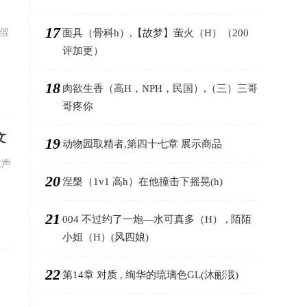
17
依偎
面具（骨科h）,【故梦】萤火（H）（200
评加更）
18
肉欲生香（高H，NPH，民国）,（三）三哥
哥疼你
文
19
动物园取精者,第四十七章 展示商品
放声
20
涅槃（1v1 高h）在他撞击下摇晃(h)
21
004 不过约了一炮—水可真多（H） , 陌陌
小姐（H）(风四娘)
22
第14章 对质 , 绚华的琉璃色GL(沐彨涐)