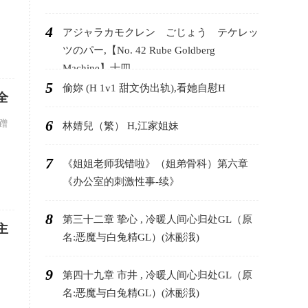
4
アジャラカモクレン ごじょう テケレッ
ツのパー,【No. 42 Rube Goldberg
Machine】十四
5
偷妳 (H 1v1 甜文伪出轨),看她自慰H
全
6
蹭
林婧兒（繁） H,江家姐妹
7
《姐姐老师我错啦》（姐弟骨科）第六章
《办公室的刺激性事-续》
8
第三十二章 挚心 , 冷暖人间心归处GL（原
主
名:恶魔与白兔精GL）(沐彨涐)
9
第四十九章 市井 , 冷暖人间心归处GL（原
名:恶魔与白兔精GL）(沐彨涐)