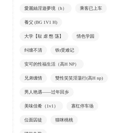
愛麗絲淫遊夢境（h）
乘客已上车
養父 (BG 1V1 H)
大学【耻 虐 憋 荡】
情色学园
纠缠不清
铁t受难记
安可的性福生活（高H NP）
兄弟缠情
雙性笑笑淫蕩行(高H np)
男人艳遇——过年回乡
美味佳肴（1v1）
寡红停车场
位面囚徒
猫咪桃桃