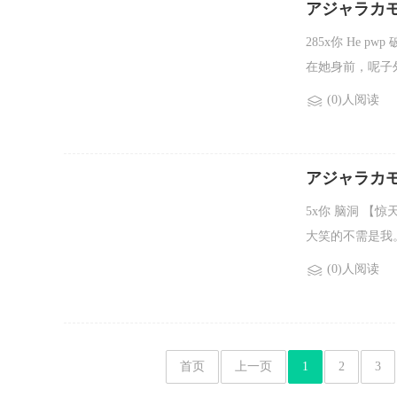
アジャラカ
【Once/Twic
285x你 He p
在她身前，呢子外
(0)人阅读
アジャラカモ
5x你 脑洞 【惊
大笑的不需是我。.
(0)人阅读
首页
上一页
1
2
3