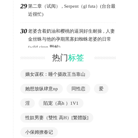
29
第二章（试阅） , Serpent（gl futa）(台台最
近很忙)
30
老婆含着奶油和樱桃的逼洞好生耐操 , 人妻
金丝蛛与他的孕期黑寡妇蜘蛛老婆的日常
(wild siren 野鲛)
热门
标签
嫡女谋权：睡个摄政王当靠山
她想放纵肆意np
同性恋
爱
淫
陷宠（高h ）1V1
性奴男妻（雙性 高H）[繁體版]
小保姆撩春记