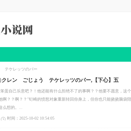
ょう テケレッツのパー
モクレン ごじょう テケレッツのパー,【下心】五
眼笨蛋自己乐意吧？！他还能有什么拒绝不了的事啊？？他要不愿意，这
他啊？？啊？？”钉崎的愤怒对象重新转回你身上，但你也只能挠挠脑袋
么想的。...
时间：2025-10-02 10:54:05