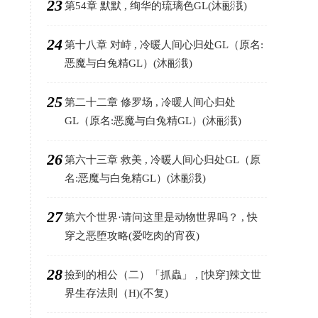
23
第54章 默默 , 绚华的琉璃色GL(沐彨涐)
24
第十八章 对峙 , 冷暖人间心归处GL（原名:
恶魔与白兔精GL）(沐彨涐)
25
第二十二章 修罗场 , 冷暖人间心归处
GL（原名:恶魔与白兔精GL）(沐彨涐)
26
第六十三章 救美 , 冷暖人间心归处GL（原
名:恶魔与白兔精GL）(沐彨涐)
27
第六个世界·请问这里是动物世界吗？ , 快
穿之恶堕攻略(爱吃肉的宵夜)
28
撿到的相公（二）「抓蟲」 , [快穿]辣文世
界生存法則（H)(不复)