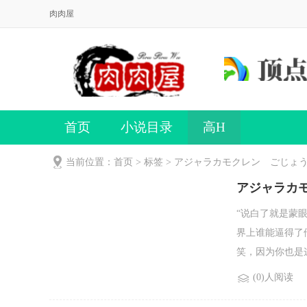
肉肉屋
首页
小说目录
高H
当前位置：首页 > 标签 > アジャラカモクレン ごじ
アジャラカ
“说白了就是蒙
界上谁能逼得了
笑，因为你也是这
(0)人阅读