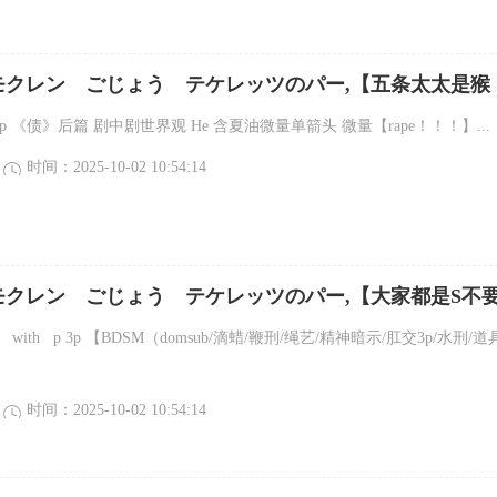
モクレン ごじょう テケレッツのパー,【五条太太是猴
th p 《债》后篇 剧中剧世界观 He 含夏油微量单箭头 微量【rape！！！】...
时间：2025-10-02 10:54:14
モクレン ごじょう テケレッツのパー,【大家都是S不
全文
p with p 3p 【BDSM（domsub/滴蜡/鞭刑/绳艺/精神暗示/肛交3p/水刑/
时间：2025-10-02 10:54:14