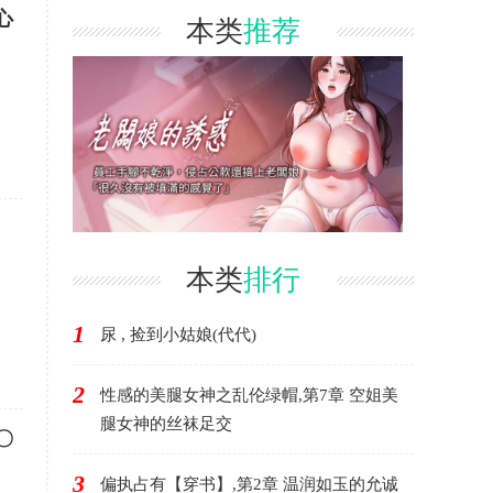
心
本类
推荐
本类
排行
1
尿 , 捡到小姑娘(代代)
2
性感的美腿女神之乱伦绿帽,第7章 空姐美
腿女神的丝袜足交
〇
3
偏执占有【穿书】,第2章 温润如玉的允诚