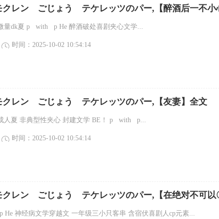
モクレン ごじょう テケレッツのパー,【醉酒后一不小
3p了】全文
微量dk夏 p with p He 醉酒破处喜剧夹心文学...
时间：2025-10-02 10:54:14
モクレン ごじょう テケレッツのパー,【友妻】全文
成人夏 非典型性夹心 封建文学 BE！ p with p...
时间：2025-10-02 10:54:14
モクレン ごじょう テケレッツのパー,【在绝对不可以
〇〇绝对想要〇〇的男人】全文
th p He 神经病文学穿越文 一年级三小只客串 含宿伏喜剧人cp元素...