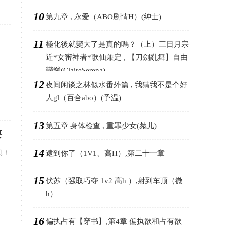
10
第九章 , 永爱（ABO剧情H）(绅士)
11
極化後就變大了是真的嗎？（上）三日月宗
近*女審神者*歌仙兼定 , 【刀劍亂舞】自由
戀愛(ClaireSerena)
12
夜间闲谈之林似水番外篇 , 我猜我不是个好
人gl（百合abo）(予温)
13
第五章 身体检查 , 重罪少女(菀儿)
要
14
道具！
逮到你了（1V1、高H）,第二十一章
15
伏苏（强取巧夺 1v2 高h ）,射到车顶（微
h）
16
偏执占有【穿书】,第4章 偏执欲和占有欲