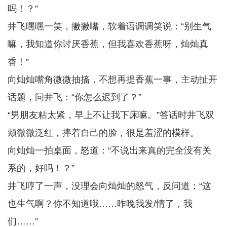
吗！？”
井飞嘿嘿一笑，撇撇嘴，软着语调调笑说：“别生气
嘛，我知道你讨厌香蕉，但我喜欢香蕉呀，灿灿真
香！”
向灿灿嘴角微微抽搐，不想再提香蕉一事，主动扯开
话题，问井飞：“你怎么迟到了？”
“男朋友粘太紧，早上不让我下床嘛。”答话时井飞双
颊微微泛红，捧着自己的脸，很是羞涩的模样。
向灿灿一拍桌面，怒道：“不说出来真的完全没有关
系的，好吗！？”
井飞哼了一声，没理会向灿灿的怒气，反问道：“这
也生气啊？你不知道哦……昨晚我发/情了，我
们……”