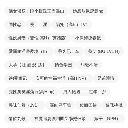
嫡女谋权：睡个摄政王当靠山
她想放纵肆意np
同性恋
爱
淫
陷宠（高h ）1V1
性奴男妻（雙性 高H）[繁體版]
小保姆撩春记
愛麗絲淫遊夢境（h）
乘客已上车
養父 (BG 1V1 H)
大学【耻 虐 憋 荡】
情色学园
纠缠不清
铁t受难记
安可的性福生活（高H NP）
兄弟缠情
雙性笑笑淫蕩行(高H np)
男人艳遇——过年回乡
美味佳肴（1v1）
寡红停车场
位面囚徒
猫咪桃桃
情欲九歌
神魔追妻強制圈叉/變態H繁
婊子（NPH）