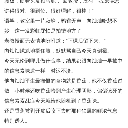
腰板，硬着头皮拍马屁，“回教授，没有，我觉得您
讲得很对、很到位、很好理解，很棒！”
语毕，教室里一片寂静，鸦雀无声，向灿灿暗想不
妙，这一发彩虹屁怕是拍错地方了。
老教授面无表情地吩咐道：“下课后留下来。”
向灿灿尴尬地捂住脸，默默骂自己今天真倒霉。
今天无论到哪儿做什么事，结果都跟向灿灿一早抽中
的信息素味道一样，时运不济。
他向灿灿平生最痛恨的食物就是香蕉，他不仅香蕉过
敏，小时候还吃香蕉噎到产生心理阴影，偏偏该死的
信息素紊乱症今天就给他随机到了香蕉味。
还是香蕉被剥开皮后咬下去时那种独属的鲜浓气息，
特别诱人。