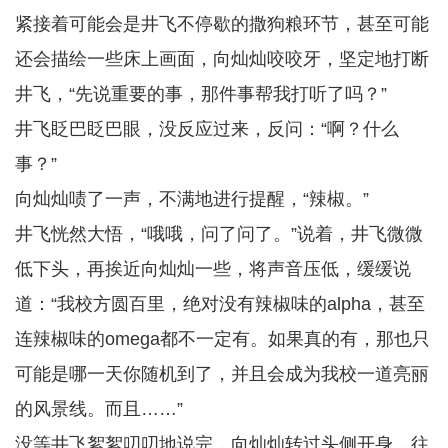
紧接着可能会是井飞不停歇的撒狗粮环节，甚至可能
还会描绘一些床上画面，向灿灿咬咬牙，坚定地打断
井飞，“先说重要的事，那件事帮我打听了吗？”
井飞眨巴眨巴眼，没反应过来，反问：“啊？什么
事？”
向灿灿啧了一声，不满地进行提醒，“辣椒。”
井飞恍然大悟，“哦哦，问了问了。”说着，井飞微微
低下头，再挨近向灿灿一些，将声音压低，缓缓说
道：“我校方圆百里，绝对没有辣椒味的alpha，甚至
连辣椒味的omega都不一定有。如果真的有，那也只
可能是哪一天你随机到了，并且会成为我校一道亮丽
的风景线。而且……”
没等井飞絮絮叨叨地说完，向灿灿转过头侧开身，往