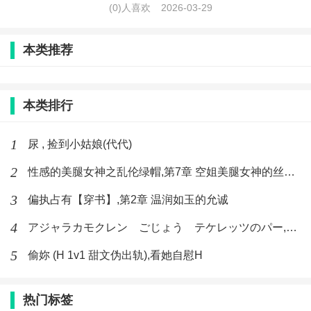
(0)人喜欢
2026-03-29
本类推荐
本类排行
1
尿 , 捡到小姑娘(代代)
2
性感的美腿女神之乱伦绿帽,第7章 空姐美腿女神的丝袜足交
3
偏执占有【穿书】,第2章 温润如玉的允诚
4
アジャラカモクレン ごじょう テケレッツのパー,【No. 42 Rube Goldberg Machine】十四
5
偷妳 (H 1v1 甜文伪出轨),看她自慰H
热门标签