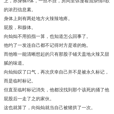
上，赤身裸//体，一丝不挂，房间里弥漫着混杂情//欲
的浓烈信息素。
身体上则有两处地方火辣辣地疼。
屁股，和腺体。
向灿灿不用掐指一算，也知道怎么回事了。
他约了一发连自己都不记得对方是谁的炮。
而他唯一能清晰想起的只有那股子铺天盖地火辣又甜
腻的味道。
向灿灿叹了口气，再次庆幸自己并不是被永久标记，
而是临时标记。
但直至临时标记消失，他都没找到那个该死的捅了他
屁股后一走了之的家伙。
这也就算了，向灿灿就当自己被猪拱了一次。