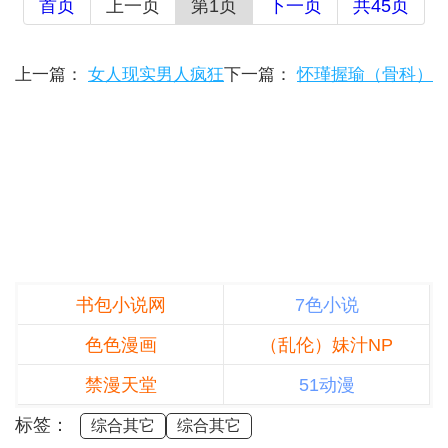
首页
上一页
第1页
下一页
共45页
上一篇：
女人现实男人疯狂
下一篇：
怀瑾握瑜（骨科）
书包小说网
7色小说
色色漫画
（乱伦）妹汁NP
禁漫天堂
51动漫
标签：
综合其它
综合其它