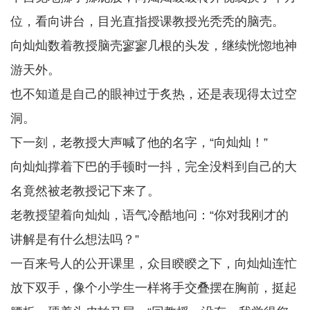
位，看向讲台，目光直指授课教授光秃秃的脑壳。
向灿灿数着教授脑壳寥寥几根的头发，继续恍惚地神
游天外。
也不知道是自己的眼神过于炙热，还是表现得太过空
洞。
下一刻，老教授大声喊了他的名字，“向灿灿！”
向灿灿撑着下巴的手顿时一抖，完全没料到自己的大
名竟然被老教授记下来了。
老教授望着向灿灿，语气冷酷地问：“你对我刚才的
讲解是有什么想法吗？”
一百来号人的公开课里，众目睽睽之下，向灿灿连忙
放下双手，像个小学生一样将手交叠摆在胸前，挺起