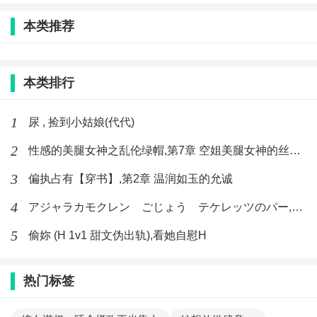
本类推荐
本类排行
1
尿 , 捡到小姑娘(代代)
2
性感的美腿女神之乱伦绿帽,第7章 空姐美腿女神的丝袜足交
3
偏执占有【穿书】,第2章 温润如玉的允诚
4
アジャラカモクレン ごじょう テケレッツのパー,【No. 42 Rube Goldberg Machine】十四
5
偷妳 (H 1v1 甜文伪出轨),看她自慰H
热门标签