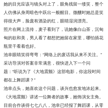
她的目光应该与镜头对上了，眼角残留一缕笑，整个
人仿佛从身周暗色中跃出一般醒目。微醺时她总是笑
得很大声，脸庞有酒染的红，眼睛湿润漂亮。
照片在网上流传，麦子看到了，说她像白山茶，沉甸
甸的欲和美，男人看了都想把她留在家里，哪怕插花
瓶里干看着也好。
池幸眼睛笑得弯弯：“网络上的废话我从来不关注。”
采访导演对答案非常满意，很快进入下一个问
题：“听说为了《大地震颤》这部电影，你这段时间
都在上舞蹈课？”
池幸点头，她喜欢这个问题，谈兴也愈发地浓起来。
《大地震颤》讲述一位舞者的故事，她饰演女主角。
目前合作谈得七七八八，池幸已经报了舞蹈课，从零