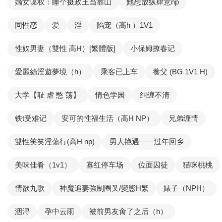
嫡女谋权：睡个摄政王当靠山
她想放纵肆意np
同性恋
爱
淫
陷宠（高h ）1V1
性奴男妻（雙性 高H）[繁體版]
小保姆撩春记
愛麗絲淫遊夢境（h）
乘客已上车
養父 (BG 1V1 H)
大学【耻 虐 憋 荡】
情色学园
纠缠不清
铁t受难记
安可的性福生活（高H NP）
兄弟缠情
雙性笑笑淫蕩行(高H np)
男人艳遇——过年回乡
美味佳肴（1v1）
寡红停车场
位面囚徒
猫咪桃桃
情欲九歌
神魔追妻強制圈叉/變態H繁
婊子（NPH）
洇浔
孕中云雨
被前男友肏了之后（h）