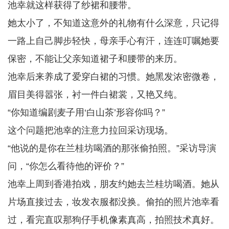
池幸就这样获得了纱裙和腰带。
她太小了，不知道这意外的礼物有什么深意，只记得
一路上自己脚步轻快，母亲手心有汗，连连叮嘱她要
保密，不能让父亲知道裙子和腰带的来历。
池幸后来养成了爱穿白裙的习惯。她黑发浓密微卷，
眉目美得嚣张，衬一件白裙裳，又艳又纯。
“你知道编剧麦子用‘白山茶’形容你吗？”
这个问题把池幸的注意力拉回采访现场。
“他说的是你在兰桂坊喝酒的那张偷拍照。”采访导演
问，“你怎么看待他的评价？”
池幸上周到香港拍戏，朋友约她去兰桂坊喝酒。她从
片场直接过去，妆发衣服都没换。偷拍的照片池幸看
过，看完直叹那狗仔手机像素真高，拍照技术真好。