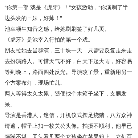
“你第一部 戏是《虎牙》！”女孩激动，“你演剃了半
边头发的三妹，好帅！”
池幸顿生知音之感，给她刷刷签了好几页。
《虎牙》是池幸入行拍的第一个戏。
朋友拉她去当群演，三十块一天，只需要反复走来走
去扮演路人。可惜天气不好，白天下起大雨，好容易
等到晚上，路面四处反光。导演改了景，重新用另一
个方案布灯，现场忙乱。
两人等得太久太累，随便找个木箱子坐下，支腮发
呆。
导演是香港人，迷信，开机仪式摆足烧猪，八方众神
请遍，帽子上扣一枚关公头像。拍摄不顺利，他早已
烦躁不堪，回头看见两个女孩坐在苹果箱上，立刻百