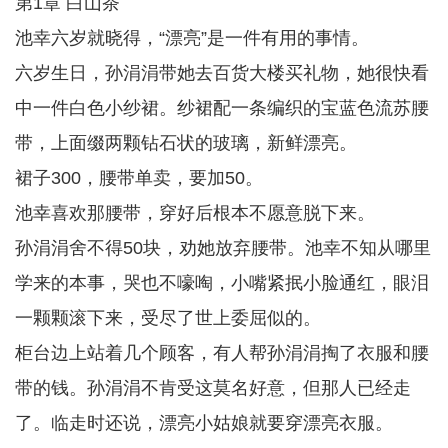
第1章 白山茶
池幸六岁就晓得，“漂亮”是一件有用的事情。
六岁生日，孙涓涓带她去百货大楼买礼物，她很快看
中一件白色小纱裙。纱裙配一条编织的宝蓝色流苏腰
带，上面缀两颗钻石状的玻璃，新鲜漂亮。
裙子300，腰带单卖，要加50。
池幸喜欢那腰带，穿好后根本不愿意脱下来。
孙涓涓舍不得50块，劝她放弃腰带。池幸不知从哪里
学来的本事，哭也不嚎啕，小嘴紧抿小脸通红，眼泪
一颗颗滚下来，受尽了世上委屈似的。
柜台边上站着几个顾客，有人帮孙涓涓掏了衣服和腰
带的钱。孙涓涓不肯受这莫名好意，但那人已经走
了。临走时还说，漂亮小姑娘就要穿漂亮衣服。