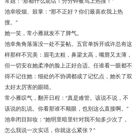
常姐：“那都什么屁话！分分钟被骂上热搜！”
池幸咬烟、鼓掌：“那不正好？你们最喜欢我上热
搜。”
她一笑，常小雁就发不了脾气。
池幸角角落落没一处不妥帖。五官单拆开或许总有这
样那样不完美：眉毛太粗，鼻梁太高，嘴唇又太薄，
但一切安在她柔净的脸上正好合适。任谁看一眼都不
得不记住她：细处的不协调都成了记忆点，她长了双
太好太厉害的眼睛。
常小雁叹气，翻开日程：“真是难管。该说不说，不
该说的乱说。你看那谁不顺眼，也别这么直接啊。”
池幸闭目卸妆：“她明里暗里针对我不知多少次了，
怎么我说一次实话，你就这么紧张？”