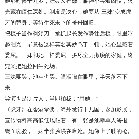
她那时候十九岁，漂亮又稚嫩，眼神小兽般凶猛，火
光藏在瞳仁深处。剃发是决心，她要从“三妹”变成虎
牙的替身，等待生死未卜的哥哥回归。
把梳子当作剃须刀，她抓起长发作势往后梳，眼里浮
起泪光。毕竟被这样莫名其妙骂了一顿，她心里藏着
委屈。三妹和她一样委屈：拼尽全力撇脱的家庭，终
究又把她拉回生死场。
三妹要哭，池幸也哭。眼泪噙在眼里，半天落不下
来。
导演也是制片人，当即拍板：“用她。”
《虎牙》在香港拿奖，海外发行十几国，参加影展，
宣传物料高高低低地贴着，有一张是池幸单人海报。
镜面斑驳，三妹半张脸浸在暗处。她像上了膛的枪。