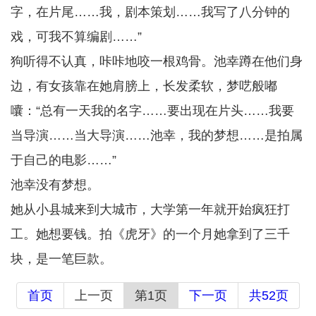
字，在片尾……我，剧本策划……我写了八分钟的
戏，可我不算编剧……”
狗听得不认真，咔咔地咬一根鸡骨。池幸蹲在他们身
边，有女孩靠在她肩膀上，长发柔软，梦呓般嘟
囔：“总有一天我的名字……要出现在片头……我要
当导演……当大导演……池幸，我的梦想……是拍属
于自己的电影……”
池幸没有梦想。
她从小县城来到大城市，大学第一年就开始疯狂打
工。她想要钱。拍《虎牙》的一个月她拿到了三千
块，是一笔巨款。
首页
上一页
第1页
下一页
共52页