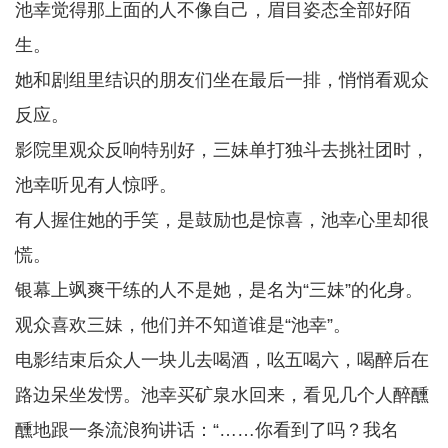
池幸觉得那上面的人不像自己，眉目姿态全部好陌
生。
她和剧组里结识的朋友们坐在最后一排，悄悄看观众
反应。
影院里观众反响特别好，三妹单打独斗去挑社团时，
池幸听见有人惊呼。
有人握住她的手笑，是鼓励也是惊喜，池幸心里却很
慌。
银幕上飒爽干练的人不是她，是名为“三妹”的化身。
观众喜欢三妹，他们并不知道谁是“池幸”。
电影结束后众人一块儿去喝酒，吆五喝六，喝醉后在
路边呆坐发愣。池幸买矿泉水回来，看见几个人醉醺
醺地跟一条流浪狗讲话：“……你看到了吗？我名