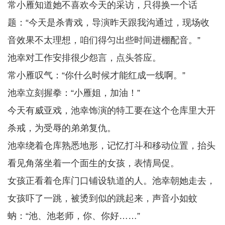
常小雁知道她不喜欢今天的采访，只得换一个话
题：“今天是杀青戏，导演昨天跟我沟通过，现场收
音效果不太理想，咱们得匀出些时间进棚配音。”
池幸对工作安排很少怨言，点头答应。
常小雁叹气：“你什么时候才能红成一线啊。”
池幸立刻握拳：“小雁姐，加油！”
今天有威亚戏，池幸饰演的特工要在这个仓库里大开
杀戒，为受辱的弟弟复仇。
池幸绕着仓库熟悉地形，记忆打斗和移动位置，抬头
看见角落坐着一个面生的女孩，表情局促。
女孩正看着仓库门口铺设轨道的人。池幸朝她走去，
女孩吓了一跳，被烫到似的跳起来，声音小如蚊
蚋：“池、池老师，你、你好……”