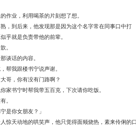
上的作业，利用喝茶的片刻想了想。
耳熟，到后来，他发现那是因为这个名字常在同事口中打
源似乎就是负责带他的前辈。
文歆。
听那谈话的内容。
吃，帮我跟楼书宁说声谢。
文大哥，你有没有门路啊？
找你家书宁时帮我带五百克，下次请你吃饭。
没有。
书宁是你女朋友？」
众人惊天动地的哄笑声，他只觉得面颊烧热，素来伶俐的