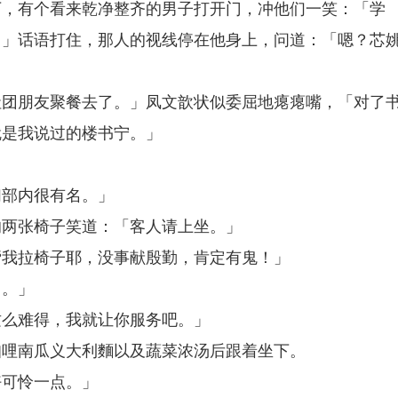
下，有个看来乾净整齐的男子打开门，冲他们一笑：「学
…」话语打住，那人的视线停在他身上，问道：「嗯？芯
社团朋友聚餐去了。」凤文歆状似委屈地瘪瘪嘴，「对了
就是我说过的楼书宁。」
。
们部内很有名。」
的两张椅子笑道：「客人请上坐。」
帮我拉椅子耶，没事献殷勤，肯定有鬼！」
了。」
这么难得，我就让你服务吧。」
咖哩南瓜义大利麵以及蔬菜浓汤后跟着坐下。
好可怜一点。」