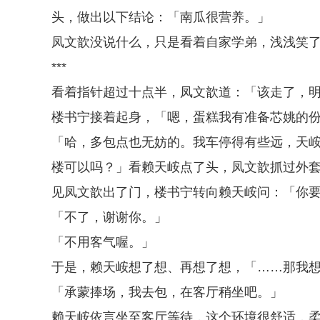
头，做出以下结论：「南瓜很营养。」
凤文歆没说什么，只是看着自家学弟，浅浅笑
***
看着指针超过十点半，凤文歆道：「该走了，
楼书宁接着起身，「嗯，蛋糕我有准备芯姚的
「哈，多包点也无妨的。我车停得有些远，天
楼可以吗？」看赖天峖点了头，凤文歆抓过外
见凤文歆出了门，楼书宁转向赖天峖问：「你
「不了，谢谢你。」
「不用客气喔。」
于是，赖天峖想了想、再想了想，「……那我
「承蒙捧场，我去包，在客厅稍坐吧。」
赖天峖依言坐至客厅等待，这个环境很舒适，