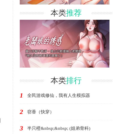
本类
推荐
本类
排行
1
全民游戏修仙，我有人生模拟器
2
窃香（快穿）
口
3
半只橙&nbsp;&nbsp; (姐弟骨科)