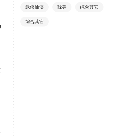
武侠仙侠
耽美
综合其它
综合其它
地
欢
了