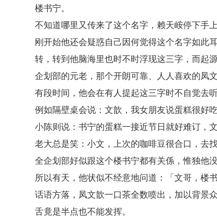
楼书宁。
不知道哪里又传来了这个名字，赖天峖停下手
刚开始他还会疑惑自己因何觉得这个名字如此
转，转到他脑海里也时不时浮现这三字，而起
企划部的元老，那个开朗可靠、人人喜欢的凤
有段时间，他会在有人提起这三字时不自觉去
例如隔壁桌会说：文歆，我女朋友说蛋糕很好
小陈则说：书宁的蛋糕一接近节日就好难订，
老大总是笑：小文，上次的咖啡豆很合口，去
全企划部好似跟这个楼书宁都有关係，惟独他
所以有天，他状似不经意地问道：「文哥，楼
话语方落，凤文歆一口茶全数喷出，加以背景
舌竟是半点也不能发挥。