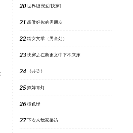
20
世界级宠爱[快穿]
21
想做好你的男朋友
22
糙女文学（男全处）
23
快穿之在断更文中下不来床
24
《共染》
这
25
奴婢青灯
26
橙色绿
27
下次来我家采访