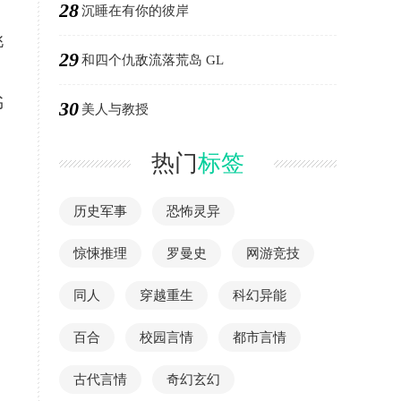
28
沉睡在有你的彼岸
姚
29
和四个仇敌流落荒岛 GL
书
30
美人与教授
热门
标签
历史军事
恐怖灵异
惊悚推理
罗曼史
网游竞技
同人
穿越重生
科幻异能
百合
校园言情
都市言情
古代言情
奇幻玄幻