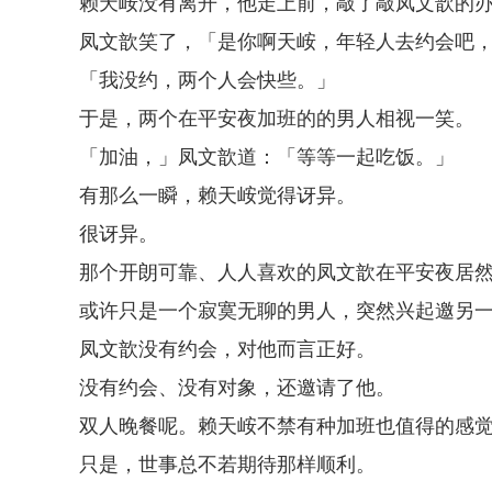
赖天峖没有离开，他走上前，敲了敲凤文歆的
凤文歆笑了，「是你啊天峖，年轻人去约会吧
「我没约，两个人会快些。」
于是，两个在平安夜加班的的男人相视一笑。
「加油，」凤文歆道：「等等一起吃饭。」
有那么一瞬，赖天峖觉得讶异。
很讶异。
那个开朗可靠、人人喜欢的凤文歆在平安夜居
或许只是一个寂寞无聊的男人，突然兴起邀另
凤文歆没有约会，对他而言正好。
没有约会、没有对象，还邀请了他。
双人晚餐呢。赖天峖不禁有种加班也值得的感
只是，世事总不若期待那样顺利。