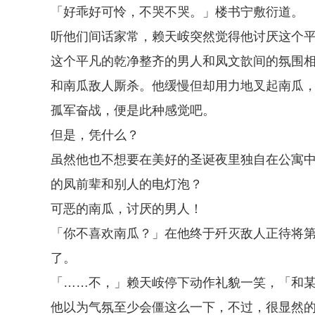
「好乖好可怜，不哭不哭。」楼书宁敷衍道。
听他们间话家常，赖天峖突然觉得他讨厌这个
这个平凡的乾净整齐的男人和凤文歆间的氛围
和南瓜敌人厮杀。他缓慢但却用力地叉起南瓜
孤军奋战，便是此种感觉吧。
但是，凭什么？
虽然他也不想要在美好的圣诞夜里独自在公寓
的凤前辈和别人的电灯泡？
可恶的南瓜，讨厌的男人！
「你不喜欢南瓜？」在他终于歼灭敌人正待将
了。
「……不，」赖天峖停下动作礼貌一笑，「和
他以为气氛至少会僵这么一下，不过，很显然