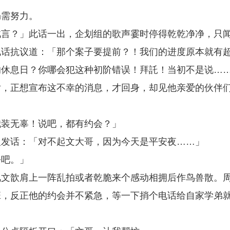
仍需努力。
此言？」此话一出，企划组的歌声霎时停得乾乾净净，只
电话抗议道：「那个案子要提前？！我们的进度原本就有
的休息日？你哪会犯这种初阶错误！拜託！当初不是说…
话，正想宣布这不幸的消息，才回身，却见他亲爱的伙伴
。
我装无辜！说吧，都有约会？」
人发话：「对不起文大哥，因为今天是平安夜……」
去吧。」
凤文歆肩上一阵乱拍或者乾脆来个感动相拥后作鸟兽散。
班，反正他的约会并不紧急，等一下捎个电话给自家学弟