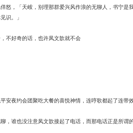
毛佯怒，「天峖，别理那群爱兴风作浪的无聊人，书宁是
你见识。」
。
奇，不好奇的话，也许凤文歆就不会
晚平安夜约会团聚吃大餐的喜悦神情，连哼歌都起了连带
无聊，谁也没注意凤文歆接起了电话，而那电话正是所谓