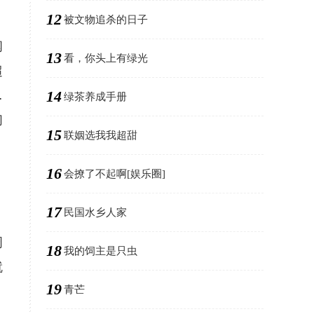
12
被文物追杀的日子
闻
13
看，你头上有绿光
超
14
…
绿茶养成手册
们
15
联姻选我我超甜
16
会撩了不起啊[娱乐圈]
17
民国水乡人家
周
18
我的饲主是只虫
就
19
青芒