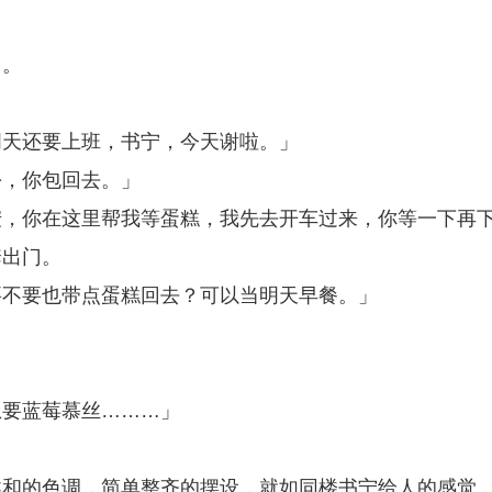
了。
明天还要上班，书宁，今天谢啦。」
份，你包回去。」
峖，你在这里帮我等蛋糕，我先去开车过来，你等一下再
套出门。
要不要也带点蛋糕回去？可以当明天早餐。」
想要蓝莓慕丝………」
柔和的色调，简单整齐的摆设，就如同楼书宁给人的感觉