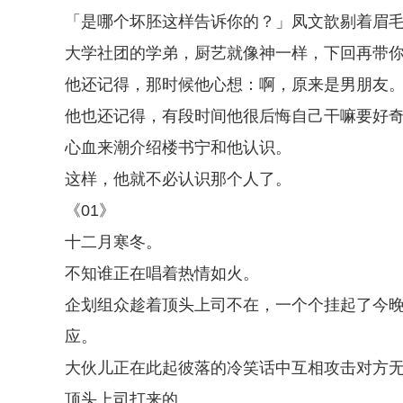
「是哪个坏胚这样告诉你的？」凤文歆剔着眉
大学社团的学弟，厨艺就像神一样，下回再带
他还记得，那时候他心想：啊，原来是男朋友
他也还记得，有段时间他很后悔自己干嘛要好
心血来潮介绍楼书宁和他认识。
这样，他就不必认识那个人了。
《01》
十二月寒冬。
不知谁正在唱着热情如火。
企划组众趁着顶头上司不在，一个个挂起了今
应。
大伙儿正在此起彼落的冷笑话中互相攻击对方
顶头上司打来的。