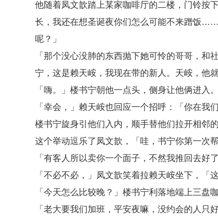
他随着凤文歆踏上某家咖啡厅的二楼，门铃按
长，我还在想圣诞夜你们怎么可能不来蹭饭…
呢？」
「那个没心没肺的东西抛下她可怜的哥哥，和
宁，这是赖天峖，我现在带的新人。天峖，他
「嗨。」楼书宁朝他一点头，侧身让他俩进入
「幸会，」赖天峖也回应一个招呼：「你在我
楼书宁旋身引他们入内，顺手替他们拉开相邻
这个举动逗乐了凤文歆，「哇，书宁你第一次
「有客人所以卖你一个面子，不然我推回去好
「不必不必，」凤文歆笑着拉赖天峖坐下，「
「今天怎么比较晚？」楼书宁利落地端上三盘
「老大要我们加班，平安夜嘛，没约会的人只