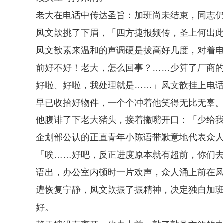
老大在电话中传达圣旨：加班尚未结束，同志
凤文歆挑了下眉，「四方捷报频传，圣上何出
凤文歆素来温和的声调硬是拔高好几度，对着
前好不好！老大，怎么回事？……少算了厂商
好啦、好啦，我处理就是……」凤文歆挂上电
早已收拾好物件，一个个冲着他笑得无比无辜
他腹诽了下老大猪头，接着撇嘴开口：「少给
企划部公认的正直青年小陈语带歉意地代表众
「唉……好吧，反正进度原本就有超前，你们
语出，办公室内顿时一片欢声，众人涌上前在
遭恢复宁静，凤文歆振了振精神，决定独自加
好。