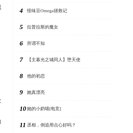
我
4
怪味豆Omega拯救记
5
拉普拉斯的魔女
6
所谓不知
7
【主暮光之城同人】堕天使
8
他的初恋
9
她真漂亮
效
10
她的小奶喵[电竞]
的
11
丞相，倒追用点心好吗？