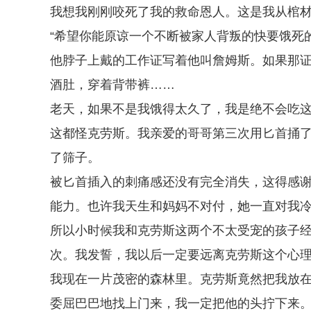
我想我刚刚咬死了我的救命恩人。这是我从棺
“希望你能原谅一个不断被家人背叛的快要饿死
他脖子上戴的工作证写着他叫詹姆斯。如果那
酒肚，穿着背带裤……
老天，如果不是我饿得太久了，我是绝不会吃
这都怪克劳斯。我亲爱的哥哥第三次用匕首捅
了筛子。
被匕首插入的刺痛感还没有完全消失，这得感
能力。也许我天生和妈妈不对付，她一直对我
所以小时候我和克劳斯这两个不太受宠的孩子
次。我发誓，我以后一定要远离克劳斯这个心
我现在一片茂密的森林里。克劳斯竟然把我放
委屈巴巴地找上门来，我一定把他的头拧下来