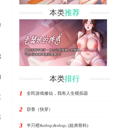
本类
推荐
啤
成
知
本类
排行
1
全民游戏修仙，我有人生模拟器
三
2
窃香（快穿）
再
3
半只橙&nbsp;&nbsp; (姐弟骨科)