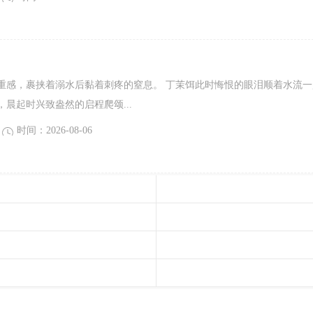
重感，裹挟着溺水后黏着刺疼的窒息。 丁茉饵此时悔恨的眼泪顺着水流一
晨起时兴致盎然的启程爬颂...
时间：2026-08-06