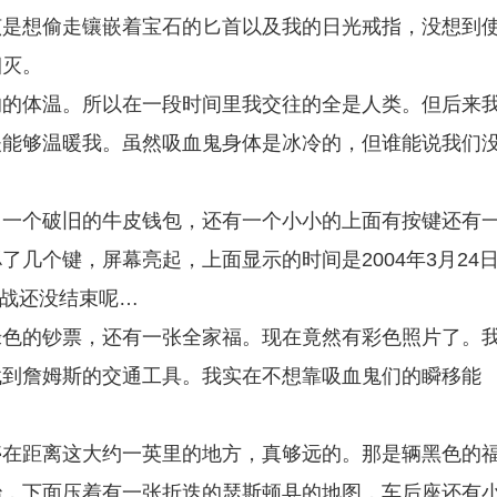
该是想偷走镶嵌着宝石的匕首以及我的日光戒指，没想到
烟灭。
的的体温。所以在一段时间里我交往的全是人类。但后来
夫能够温暖我。虽然吸血鬼身体是冰冷的，但谁能说我们
，一个破旧的牛皮钱包，还有一个小小的上面有按键还有
几个键，屏幕亮起，上面显示的时间是2004年3月24
二战还没结束呢…
绿色的钞票，还有一张全家福。现在竟然有彩色照片了。
找到詹姆斯的交通工具。我实在不想靠吸血鬼们的瞬移能
停在距离这大约一英里的地方，真够远的。那是辆黑色的
治，下面压着有一张折迭的瑟斯顿县的地图，车后座还有