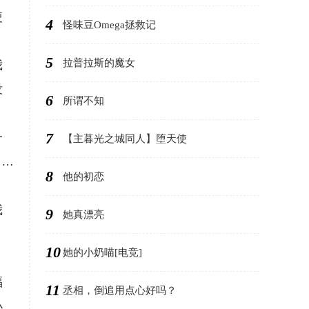
使
4
怪味豆Omega拯救记
5
拉普拉斯的魔女
我
没
6
所谓不知
7
一
【主暮光之城同人】堕天使
日…
8
他的初恋
我
9
她真漂亮
10
她的小奶喵[电竞]
福
11
丞相，倒追用点心好吗？
小