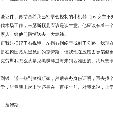
些证件。再结合着我已经学会控制的小机器（ps.女主不
在伐木场工作，来瑟斯顿县应该是谈生意。他应该有着一
的家人，给他们悄悄送去一大笔钱。
反正我只撞碎了右视镜。左拐右拐终于找到了公路，我现
我是在德国慕尼黑见到的克劳斯，但我现在应该去更偏僻
问克劳斯我怎么从慕尼黑飘洋过海来到西雅图的。我只想
弄到钱，送一些到詹姆斯家，然后去办身份证明，再去找
上学，毕竟我上次上学还是在一百多年前。对我来说，上
你，詹姆斯。