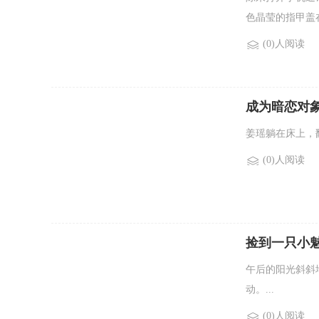
色晶莹的指甲盖在
(0)人阅读
成为暗恋对象
姜瑶躺在床上，
(0)人阅读
捡到一只小魅
午后的阳光斜斜
动。...
(0)人阅读