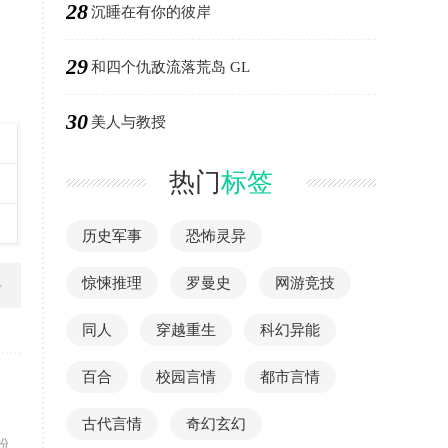
28
沉睡在有你的彼岸
29
和四个仇敌流落荒岛 GL
30
美人与教授
热门
标签
历史军事
恐怖灵异
惊悚推理
罗曼史
网游竞技
同人
穿越重生
科幻异能
百合
校园言情
都市言情
古代言情
奇幻玄幻
粉