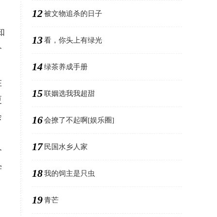
12
被文物追杀的日子
知
13
看，你头上有绿光
个
14
绿茶养成手册
在
15
联姻选我我超甜
更
余
16
会撩了不起啊[娱乐圈]
17
民国水乡人家
个
学
18
我的饲主是只虫
19
青芒