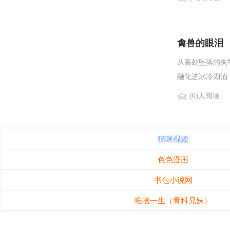
禽兽的眼泪
从高处坠落的失
融化进冰冷湖泊，
(0)人阅读
猫咪视频
色色漫画
书包小说网
唯捆一生（骨科兄妹）