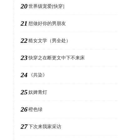
20
世界级宠爱[快穿]
21
想做好你的男朋友
22
糙女文学（男全处）
23
快穿之在断更文中下不来床
24
《共染》
25
奴婢青灯
26
橙色绿
27
下次来我家采访