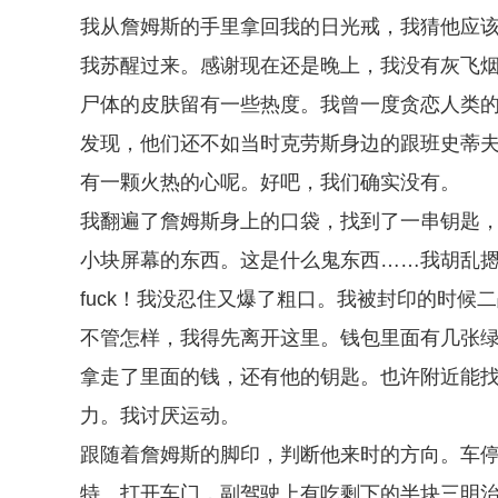
我从詹姆斯的手里拿回我的日光戒，我猜他应
我苏醒过来。感谢现在还是晚上，我没有灰飞
尸体的皮肤留有一些热度。我曾一度贪恋人类
发现，他们还不如当时克劳斯身边的跟班史蒂
有一颗火热的心呢。好吧，我们确实没有。
我翻遍了詹姆斯身上的口袋，找到了一串钥匙
小块屏幕的东西。这是什么鬼东西……我胡乱摁了
fuck！我没忍住又爆了粗口。我被封印的时候
不管怎样，我得先离开这里。钱包里面有几张
拿走了里面的钱，还有他的钥匙。也许附近能
力。我讨厌运动。
跟随着詹姆斯的脚印，判断他来时的方向。车
特。打开车门，副驾驶上有吃剩下的半块三明