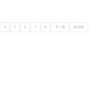
4
5
6
7
8
下一页
共30页