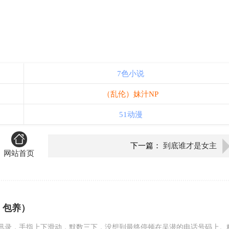
7色小说
（乱伦）妹汁NP
51动漫
下一篇：
到底谁才是女主
网站首页
，包养）
讯录，手指上下滑动，默数三下，没想到最终停顿在吴潜的电话号码上。