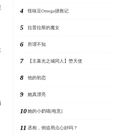
卫
4
怪味豆Omega拯救记
5
拉普拉斯的魔女
6
所谓不知
生
7
【主暮光之城同人】堕天使
8
他的初恋
9
她真漂亮
奶
10
她的小奶喵[电竞]
11
丞相，倒追用点心好吗？