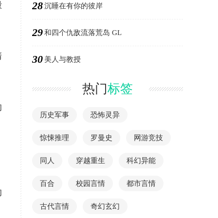
28
殿
沉睡在有你的彼岸
29
和四个仇敌流落荒岛 GL
清
30
美人与教授
热门
标签
的
历史军事
恐怖灵异
惊悚推理
罗曼史
网游竞技
同人
穿越重生
科幻异能
百合
校园言情
都市言情
的
古代言情
奇幻玄幻