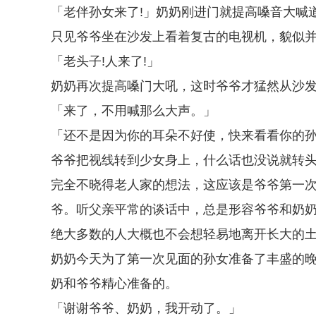
「老伴孙女来了!」奶奶刚进门就提高嗓音大喊
只见爷爷坐在沙发上看着复古的电视机，貌似
「老头子!人来了!」
奶奶再次提高嗓门大吼，这时爷爷才猛然从沙
「来了，不用喊那么大声。」
「还不是因为你的耳朵不好使，快来看看你的孙
爷爷把视线转到少女身上，什么话也没说就转
完全不晓得老人家的想法，这应该是爷爷第一
爷。听父亲平常的谈话中，总是形容爷爷和奶
绝大多数的人大概也不会想轻易地离开长大的
奶奶今天为了第一次见面的孙女准备了丰盛的
奶和爷爷精心准备的。
「谢谢爷爷、奶奶，我开动了。」