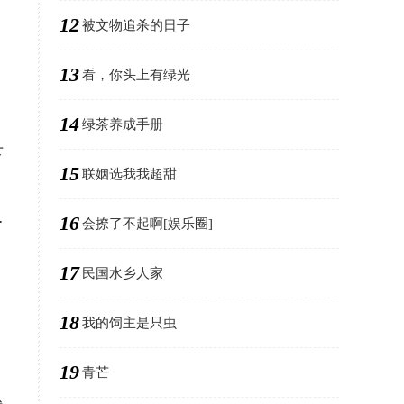
12
被文物追杀的日子
13
看，你头上有绿光
14
绿茶养成手册
下
15
联姻选我我超甜
…
16
会撩了不起啊[娱乐圈]
17
民国水乡人家
18
我的饲主是只虫
19
青芒