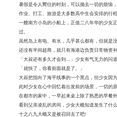
暑假是令人嚮往的时刻，可以抛去一切的烦恼
作业、打工、旅游是大多数高中生会安排的行
一艘南方小岛的小船上，正值二八年华的少女
过。
虽然岛上有电、有水，几乎甚么都有，但就是
还没有半间超商，就只有海港边负责日常物资
「大叔还有多久才会到…」少女有气无力的问
「就快了，你看前面就是了。」
大叔把指向了海平线事的一个黑点，但少女因
此时少女在心中回忆着出发前的场景，一切的
在都市的家中，一早起来桌上除了熟悉的早餐
看到父亲凌乱的房间，少女大概知道发生了什
十之八九大概又是被召回去了吧!