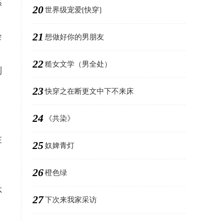
然
20
世界级宠爱[快穿]
21
会
想做好你的男朋友
22
糙女文学（男全处）
则
23
快穿之在断更文中下不来床
24
《共染》
在
25
奴婢青灯
26
橙色绿
怀
27
下次来我家采访