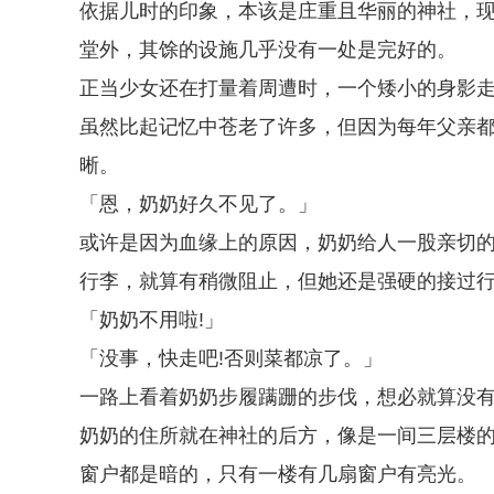
依据儿时的印象，本该是庄重且华丽的神社，
堂外，其馀的设施几乎没有一处是完好的。
正当少女还在打量着周遭时，一个矮小的身影走
虽然比起记忆中苍老了许多，但因为每年父亲
晰。
「恩，奶奶好久不见了。」
或许是因为血缘上的原因，奶奶给人一股亲切
行李，就算有稍微阻止，但她还是强硬的接过
「奶奶不用啦!」
「没事，快走吧!否则菜都凉了。」
一路上看着奶奶步履蹒跚的步伐，想必就算没
奶奶的住所就在神社的后方，像是一间三层楼
窗户都是暗的，只有一楼有几扇窗户有亮光。