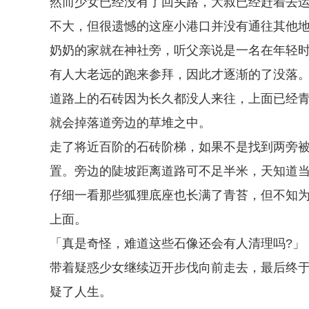
然而少女已经没有了回头路，大叔已经赶着去
不大，但很遗憾的这座小港口并没有通往其他
奶奶的家就在神社旁，听父亲说是一名在年轻
有人大老远的跑来参拜，因此才逐渐的了没落
道路上的石砖因为长久都没人来往，上面已经
就会掉落道旁边的草堆之中。
走了将近百阶的石砖阶梯，如果不是找到两旁
置。旁边的陡坡距离道路可不足半米，天知道
仔细一看那些狐狸底座也长满了青苔，但不知
上面。
「真是奇怪，难道这些石像还会有人清理吗?」
带着疑惑少女继续迈开步伐向前走去，最后终
疑了人生。