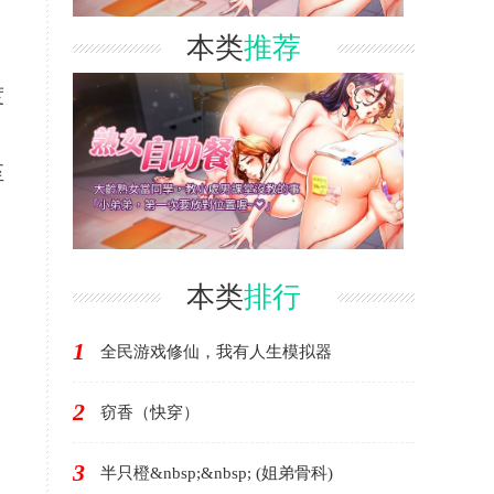
本类
推荐
度
至
本类
排行
1
全民游戏修仙，我有人生模拟器
2
窃香（快穿）
3
半只橙&nbsp;&nbsp; (姐弟骨科)