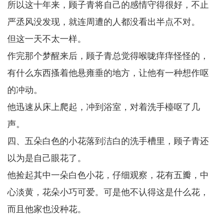
所以这十年来，顾子青将自己的感情守得很好，不止
严丞风没发现，就连周遭的人都没看出半点不对。
但这一天不太一样。
作完那个梦醒来后，顾子青总觉得喉咙痒痒怪怪的，
有什么东西搔着他悬雍垂的地方，让他有一种想作呕
的冲动。
他迅速从床上爬起，冲到浴室，对着洗手檯呕了几
声。
四、五朵白色的小花落到洁白的洗手槽里，顾子青还
以为是自己眼花了。
他捡起其中一朵白色小花，仔细观察，花有五瓣，中
心淡黄，花朵小巧可爱。可是他不认得这是什么花，
而且他家也没种花。