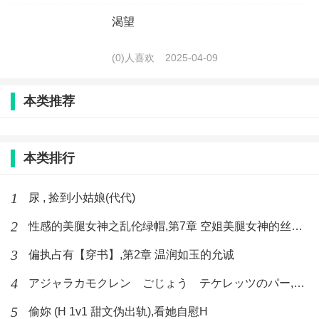
渴望
(0)人喜欢
2025-04-09
本类推荐
本类排行
1
尿 , 捡到小姑娘(代代)
2
性感的美腿女神之乱伦绿帽,第7章 空姐美腿女神的丝袜足交
3
偏执占有【穿书】,第2章 温润如玉的允诚
4
アジャラカモクレン ごじょう テケレッツのパー,【No. 42 Rube Goldberg Machine】十四
5
偷妳 (H 1v1 甜文伪出轨),看她自慰H