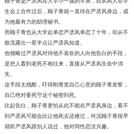
顾子青是严丞风在大学小一届的学弟，自从两人在学
生会上合作过后，顾子青就一直待在严丞风身边，成
为他最有力的助理秘书。
而顾子青也从大学起单恋严丞风单恋了十年，却从不
敢流露出一星半点让严丞风知道。
他领略过严丞风对待他不喜欢的人向他告白的手段，
是把人轰到老死不相往来，直接从严丞风生命中消
失。
这手段太残酷，吓得刚查觉自己心意的顾子青发誓，
自己绝对要死守这个秘密到死。
比起告白，顾子青更怕从此不能在严丞风身边，看不
到严丞风可能会比让他死去还难过，何况顾子青很早
就听严丞风跟别人说过，他对同性恋没兴趣。