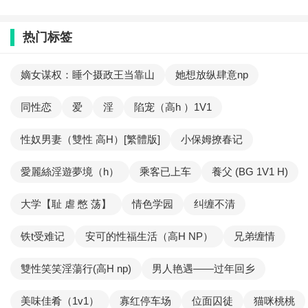
热门标签
嫡女谋权：睡个摄政王当靠山
她想放纵肆意np
同性恋
爱
淫
陷宠（高h ）1V1
性奴男妻（雙性 高H）[繁體版]
小保姆撩春记
愛麗絲淫遊夢境（h）
乘客已上车
養父 (BG 1V1 H)
大学【耻 虐 憋 荡】
情色学园
纠缠不清
铁t受难记
安可的性福生活（高H NP）
兄弟缠情
雙性笑笑淫蕩行(高H np)
男人艳遇——过年回乡
美味佳肴（1v1）
寡红停车场
位面囚徒
猫咪桃桃