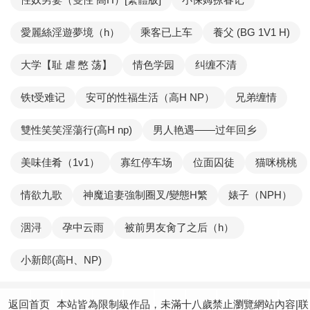
愛麗絲淫遊夢境（h）
乘客已上车
養父 (BG 1V1 H)
大学【耻 虐 憋 荡】
情色学园
纠缠不清
铁t受难记
安可的性福生活（高H NP）
兄弟缠情
雙性笑笑淫蕩行(高H np)
男人艳遇——过年回乡
美味佳肴（1v1）
寡红停车场
位面囚徒
猫咪桃桃
情欲九歌
神魔追妻強制圈叉/變態H繁
婊子（NPH）
洇浔
孕中云雨
被前男友肏了之后（h）
小新郎(高H、NP)
返回首页
本站皆為限制級作品，未滿十八歲禁止瀏覽網站內容|联