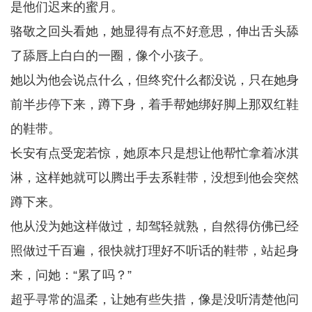
是他们迟来的蜜月。
骆敬之回头看她，她显得有点不好意思，伸出舌头舔
了舔唇上白白的一圈，像个小孩子。
她以为他会说点什么，但终究什么都没说，只在她身
前半步停下来，蹲下身，着手帮她绑好脚上那双红鞋
的鞋带。
长安有点受宠若惊，她原本只是想让他帮忙拿着冰淇
淋，这样她就可以腾出手去系鞋带，没想到他会突然
蹲下来。
他从没为她这样做过，却驾轻就熟，自然得仿佛已经
照做过千百遍，很快就打理好不听话的鞋带，站起身
来，问她：“累了吗？”
超乎寻常的温柔，让她有些失措，像是没听清楚他问