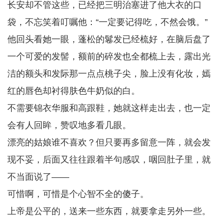
长安却不管这些，已经把三明治塞进了他大衣的口
袋，不忘笑着叮嘱他：“一定要记得吃，不然会饿。”
他回头看她一眼，蓬松的鬈发已经梳好，在脑后盘了
一个可爱的发髻，额前的碎发也全都梳上去，露出光
洁的额头和发际那一点点桃子尖，脸上没有化妆，嫣
红的唇色却衬得肤色牛奶似的白。
不需要锦衣华服和高跟鞋，她就这样走出去，也一定
会有人回眸，赞叹地多看几眼。
漂亮的姑娘谁不喜欢？但只要再多留意一阵，就会发
现不妥，后面又往往跟着半句感叹，咽回肚子里，就
不当面说了——
可惜啊，可惜是个心智不全的傻子。
上帝是公平的，送来一些东西，就要拿走另外一些。