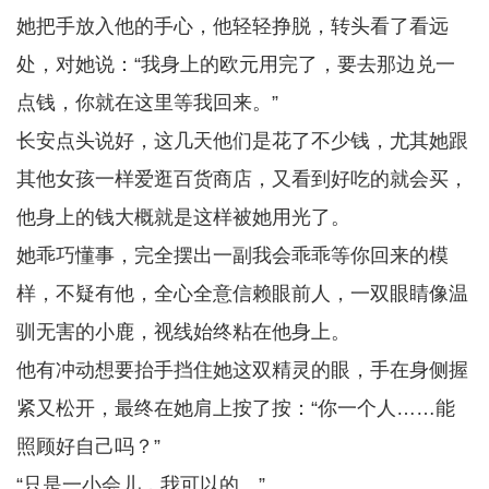
她把手放入他的手心，他轻轻挣脱，转头看了看远
处，对她说：“我身上的欧元用完了，要去那边兑一
点钱，你就在这里等我回来。”
长安点头说好，这几天他们是花了不少钱，尤其她跟
其他女孩一样爱逛百货商店，又看到好吃的就会买，
他身上的钱大概就是这样被她用光了。
她乖巧懂事，完全摆出一副我会乖乖等你回来的模
样，不疑有他，全心全意信赖眼前人，一双眼睛像温
驯无害的小鹿，视线始终粘在他身上。
他有冲动想要抬手挡住她这双精灵的眼，手在身侧握
紧又松开，最终在她肩上按了按：“你一个人……能
照顾好自己吗？”
“只是一小会儿，我可以的。”