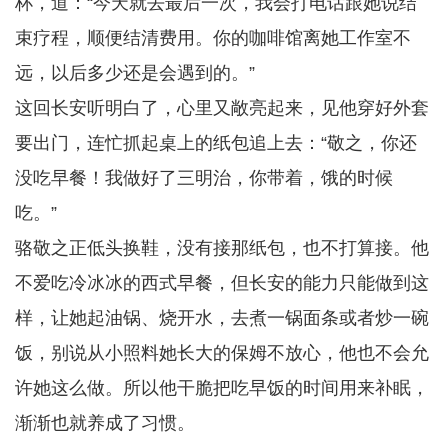
杯，道：“今天就去最后一次，我会打电话跟她说结
束疗程，顺便结清费用。你的咖啡馆离她工作室不
远，以后多少还是会遇到的。”
这回长安听明白了，心里又敞亮起来，见他穿好外套
要出门，连忙抓起桌上的纸包追上去：“敬之，你还
没吃早餐！我做好了三明治，你带着，饿的时候
吃。”
骆敬之正低头换鞋，没有接那纸包，也不打算接。他
不爱吃冷冰冰的西式早餐，但长安的能力只能做到这
样，让她起油锅、烧开水，去煮一锅面条或者炒一碗
饭，别说从小照料她长大的保姆不放心，他也不会允
许她这么做。所以他干脆把吃早饭的时间用来补眠，
渐渐也就养成了习惯。