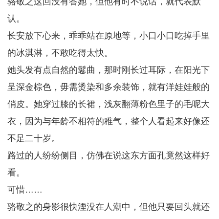
骆敬之这回没有答她，但他有时不说话，就代表默
认。
长安放下心来，乖乖站在原地等，小口小口吃掉手里
的冰淇淋，不敢吃得太快。
她头发有点自然的鬈曲，那时刚长过耳际，在阳光下
呈深金棕色，毋需烫染和多余装饰，就有洋娃娃般的
俏皮。她穿过膝的长裙，浅灰翻薄粉色里子的毛呢大
衣，因为与年龄不相符的稚气，整个人看起来好像还
不足二十岁。
路过的人纷纷侧目，仿佛在说这东方面孔竟然这样好
看。
可惜……
骆敬之的身影很快湮没在人潮中，但他只要回头就还