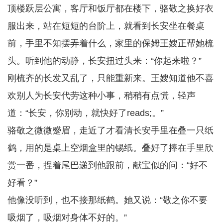
顶楼跃层公寓，客厅和饭厅都在楼下，骆敬之换好衣
服出来，站在短短的台阶上，就看到长安坐在餐桌
前，手里不知摆弄着什么，家里的保姆王嫂正帮她梳
头。听到他的动静，长安扭过头来：“你起来啦？”
刚梳齐的长发又乱了，只能重新来。王嫂知道他不喜
欢别人为长安代劳这种小事，稍稍有点慌，轻声
道：“长安，你别动，就快好了reads;。”
骆敬之微微蹙眉，走近了才看清长安手里在叠一只纸
鹤，用的是桌上空烟盒里的锡纸。叠好了捧在手里欣
赏一番，捏着尾巴递到他跟前，献宝似的问：“好不
好看？”
他像没听到，也不接那纸鹤。她又说：“敬之你不要
吸烟了，吸烟对身体不好的。”