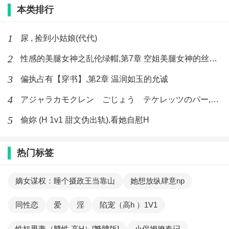
本类排行
1
尿 , 捡到小姑娘(代代)
2
性感的美腿女神之乱伦绿帽,第7章 空姐美腿女神的丝袜足交
3
偏执占有【穿书】,第2章 温润如玉的允诚
4
アジャラカモクレン ごじょう テケレッツのパー,【No. 42 Rube Goldberg Machine】十四
5
偷妳 (H 1v1 甜文伪出轨),看她自慰H
热门标签
嫡女谋权：睡个摄政王当靠山
她想放纵肆意np
同性恋
爱
淫
陷宠（高h ）1V1
性奴男妻（雙性 高H）[繁體版]
小保姆撩春记