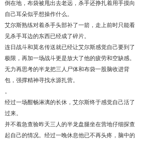
倒在地，布袋被甩出去老远，杀手还挣扎着用手摸向
自己耳朵似乎想操作什么。
艾尔斯熟练对着杀手头部补了一箭，走上前时只能看
见杀手耳边的东西已经成了碎片。
连日战斗和莫名传送就已经让艾尔斯感觉自己要到了
极限，再加一场战斗更是放大了他的疲劳和空缺感。
无力再思考的半龙把三人尸体和布袋一股脑收进背
包，强撑精神寻找水源扎营。
。
经过一场酣畅淋漓的长休，艾尔斯终于感觉自己活了
过来。
并不着急查验昨天三人的半龙盘腿坐在营地仔细探查
起自己的情况。经过一晚休息他已不再头疼，脑中的