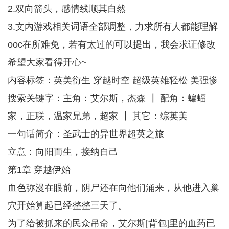
2.双向箭头，感情线顺其自然
3.文内游戏相关词语全部调整，力求所有人都能理解
ooc在所难免，若有太过的可以提出，我会求证修改
希望大家看得开心~
内容标签：英美衍生 穿越时空 超级英雄轻松 美强惨
搜索关键字：主角：艾尔斯，杰森 ┃ 配角：蝙蝠
家，正联，温家兄弟，超家 ┃ 其它：综英美
一句话简介：圣武士的异世界超英之旅
立意：向阳而生，接纳自己
第1章 穿越伊始
血色弥漫在眼前，阴尸还在向他们涌来，从他进入巢
穴开始算起已经整整三天了。
为了给被抓来的民众吊命，艾尔斯[背包]里的血药已