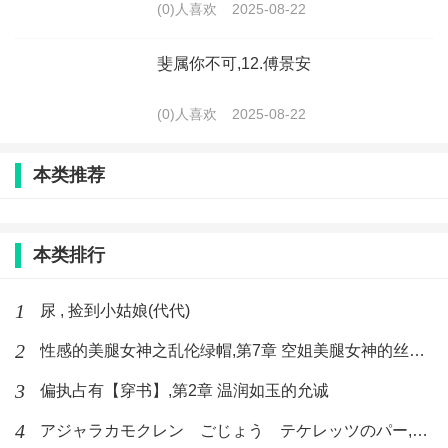
(0)人喜欢
2025-08-22
斐属你不可,12.傅景安
(0)人喜欢
2025-08-22
本类推荐
本类排行
1
尿 , 捡到小姑娘(代代)
2
性感的美腿女神之乱伦绿帽,第7章 空姐美腿女神的丝袜足交
3
偏执占有【穿书】,第2章 温润如玉的允诚
4
アジャラカモクレン ごじょう テケレッツのパー,【No. 42 Rube Goldberg Machine】十四