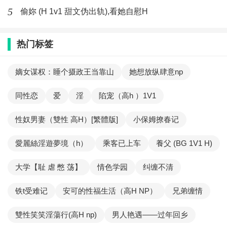
5
偷妳 (H 1v1 甜文伪出轨),看她自慰H
热门标签
嫡女谋权：睡个摄政王当靠山
她想放纵肆意np
同性恋
爱
淫
陷宠（高h ）1V1
性奴男妻（雙性 高H）[繁體版]
小保姆撩春记
愛麗絲淫遊夢境（h）
乘客已上车
養父 (BG 1V1 H)
大学【耻 虐 憋 荡】
情色学园
纠缠不清
铁t受难记
安可的性福生活（高H NP）
兄弟缠情
雙性笑笑淫蕩行(高H np)
男人艳遇——过年回乡