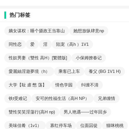
热门标签
嫡女谋权：睡个摄政王当靠山
她想放纵肆意np
同性恋
爱
淫
陷宠（高h ）1V1
性奴男妻（雙性 高H）[繁體版]
小保姆撩春记
愛麗絲淫遊夢境（h）
乘客已上车
養父 (BG 1V1 H)
大学【耻 虐 憋 荡】
情色学园
纠缠不清
铁t受难记
安可的性福生活（高H NP）
兄弟缠情
雙性笑笑淫蕩行(高H np)
男人艳遇——过年回乡
美味佳肴（1v1）
寡红停车场
位面囚徒
猫咪桃桃