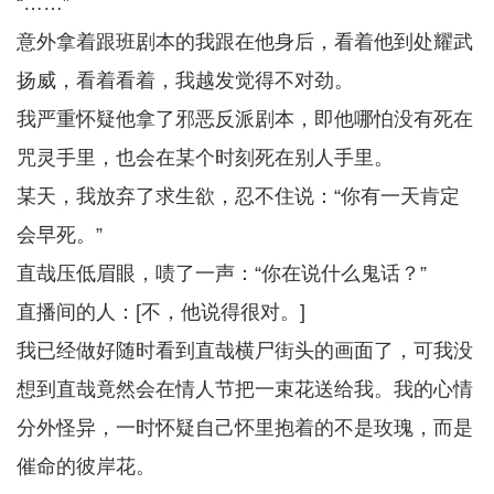
“……”
意外拿着跟班剧本的我跟在他身后，看着他到处耀武
扬威，看着看着，我越发觉得不对劲。
我严重怀疑他拿了邪恶反派剧本，即他哪怕没有死在
咒灵手里，也会在某个时刻死在别人手里。
某天，我放弃了求生欲，忍不住说：“你有一天肯定
会早死。”
直哉压低眉眼，啧了一声：“你在说什么鬼话？”
直播间的人：[不，他说得很对。]
我已经做好随时看到直哉横尸街头的画面了，可我没
想到直哉竟然会在情人节把一束花送给我。我的心情
分外怪异，一时怀疑自己怀里抱着的不是玫瑰，而是
催命的彼岸花。