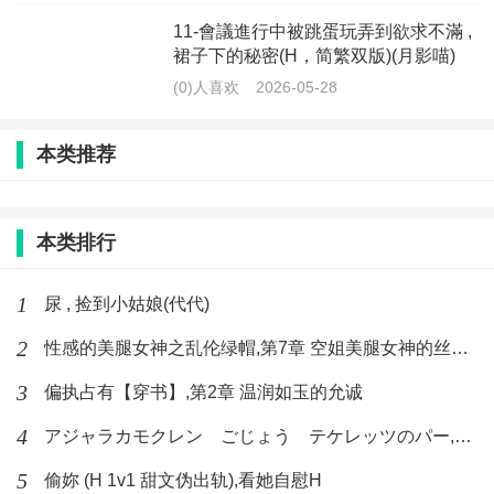
11-會議進行中被跳蛋玩弄到欲求不滿 ,
裙子下的秘密(H，简繁双版)(月影喵)
(0)人喜欢
2026-05-28
本类推荐
本类排行
1
尿 , 捡到小姑娘(代代)
2
性感的美腿女神之乱伦绿帽,第7章 空姐美腿女神的丝袜足交
3
偏执占有【穿书】,第2章 温润如玉的允诚
4
アジャラカモクレン ごじょう テケレッツのパー,【No. 42 Rube Goldberg Machine】十四
5
偷妳 (H 1v1 甜文伪出轨),看她自慰H