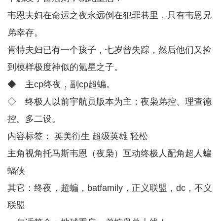
韦恩夫妇在命运之夜永远倒在犯罪巷里，只有韦恩兄
弟幸存。
肯特夫妇已有一个孩子，七岁曾失踪，然后他们又捡
到模样极度神似的氪星之子。
◆ 主cp终夜，副cp超蝙。
◇ 终极人以前宇航员版本为主；夜枭弟控、理查德
控。多二设。
内容标签： 英美衍生 超级英雄 轻松
主角视角托马斯韦恩（夜枭）互动终极人配角超人蝙
蝠侠
其它：终夜，超蝙，batfamily，正义联盟，dc，不义
联盟