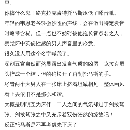
里。
你搞什么鬼！终克拉克肯特托马斯压低了嗓音吼。
年轻的韦恩老爷轻微沙哑的声线，会在做出特定发音
时略带含糊。但一点也不妨碍被他拖长音点名之人，
察觉怀中英俊性感的男人声音里的冷意。
很久没人用这个名字喊我了。
深刻五官自然而然显露出发自气质的凶厉，克拉克眉
头拧成一个结，但的确松开了箝制托马斯的手。
尽管两个大男人在一张床上挤着坦诚相见，整体画风
看上去依旧不是那么和谐。
大概是明明互为床伴，二人之间的气氛却过于剑拔弩
张、剑拔弩张之中又充斥着双份茫然的缘故吧！
反正托马斯是不再考虑先下床了。