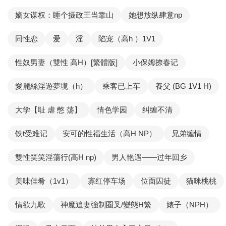
嫡女谋权：睡个摄政王当靠山
她想放纵肆意np
同性恋
爱
淫
陷宠（高h ）1V1
性奴男妻（雙性 高H）[繁體版]
小保姆撩春记
愛麗絲淫遊夢境（h）
乘客已上车
養父 (BG 1V1 H)
大学【耻 虐 憋 荡】
情色学园
纠缠不清
铁t受难记
安可的性福生活（高H NP）
兄弟缠情
雙性笑笑淫蕩行(高H np)
男人艳遇——过年回乡
美味佳肴（1v1）
寡红停车场
位面囚徒
猫咪桃桃
情欲九歌
神魔追妻強制圈叉/變態H繁
婊子（NPH）