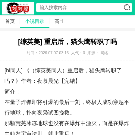
首页
小说目录
高H
[综英美] 重启后，猫头鹰转职了吗
时间：2026-07-07 03:16
人气：
0
来源： 网络
[bl同人] 《（综英美同人）重启后，猫头鹰转职了
吗？》作者：夜慕晨光【完结】
简介：
在量子炸弹即将引爆的最后一刻，终极人成功穿越平
行地球，扑向夜枭试图挽救。
那颗荒芜冰冻地球也没有在爆炸中湮灭，而是在爆炸
中触发宇宙法则，就此重启！