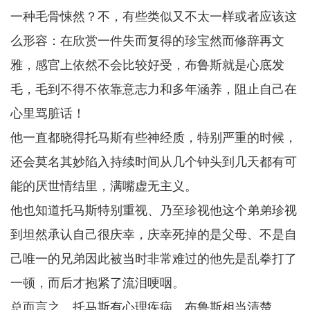
一种毛骨悚然？不，有些类似又不太一样或者应该这
么形容：在欣赏一件失而复得的珍宝然而修辞再文
雅，感官上依然不会比较好受，布鲁斯就是心底发
毛，毛到不得不依靠意志力和多年涵养，阻止自己在
心里骂脏话！
他一直都晓得托马斯有些神经质，特别严重的时候，
还会莫名其妙陷入持续时间从几个钟头到几天都有可
能的厌世情结里，满嘴虚无主义。
他也知道托马斯特别重视、乃至珍视他这个弟弟珍视
到坦然承认自己很庆幸，庆幸死掉的是父母、不是自
己唯一的兄弟因此被当时非常难过的他先是乱拳打了
一顿，而后才抱紧了流泪哽咽。
总而言之，托马斯有心理疾病，布鲁斯相当清楚。