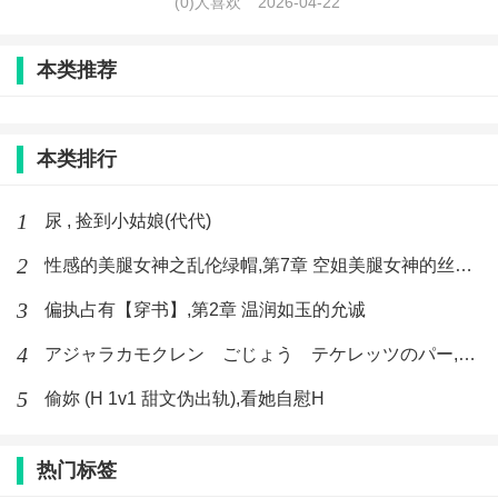
(0)人喜欢
2026-04-22
本类推荐
本类排行
1
尿 , 捡到小姑娘(代代)
2
性感的美腿女神之乱伦绿帽,第7章 空姐美腿女神的丝袜足交
3
偏执占有【穿书】,第2章 温润如玉的允诚
4
アジャラカモクレン ごじょう テケレッツのパー,【No. 42 Rube Goldberg Machine】十四
5
偷妳 (H 1v1 甜文伪出轨),看她自慰H
热门标签