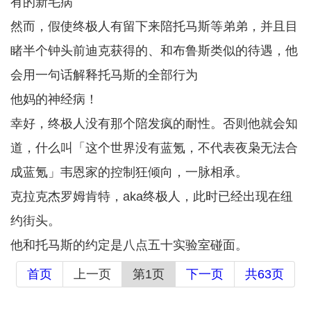
有的新毛病
然而，假使终极人有留下来陪托马斯等弟弟，并且目
睹半个钟头前迪克获得的、和布鲁斯类似的待遇，他
会用一句话解释托马斯的全部行为
他妈的神经病！
幸好，终极人没有那个陪发疯的耐性。否则他就会知
道，什么叫「这个世界没有蓝氪，不代表夜枭无法合
成蓝氪」韦恩家的控制狂倾向，一脉相承。
克拉克杰罗姆肯特，aka终极人，此时已经出现在纽
约街头。
他和托马斯的约定是八点五十实验室碰面。
首页
上一页
第1页
下一页
共63页