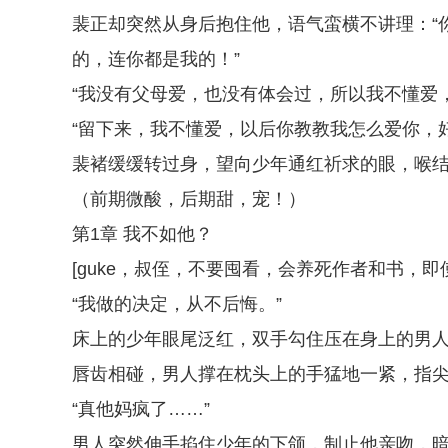
裴正却突然从身后抱住他，语气蛮横不讲理：“
的，连你都是我的！”
“我没有父母爱，也没有体会过，所以我不懂爱
“留下来，我不懂爱，以后你教教我怎么爱你，好
裴褚缓缓转过身，望向少年通红祈求的眼，喉结
（前期微酸，后期甜，宠！）
第1章 我不如他？
[guke，叔侄，不要囤看，会养死作者和书，
“我做的决定，从不后悔。”
床上的少年眼尾泛红，双手勾住压在身上的男
唇齿相碰，男人撑在枕头上的手猛地一紧，指
“真他妈疯了……”
男人突然伸手掐住少年的下颌，制止他亲吻，