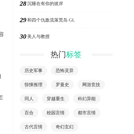
28
沉睡在有你的彼岸
29
和四个仇敌流落荒岛 GL
容
30
美人与教授
热门
标签
历史军事
恐怖灵异
们
惊悚推理
罗曼史
网游竞技
怎
同人
穿越重生
科幻异能
百合
校园言情
都市言情
古代言情
奇幻玄幻