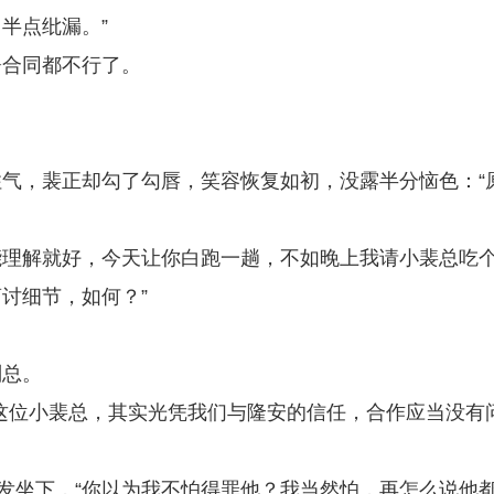
半点纰漏。”
署合同都不行了。
气，裴正却勾了勾唇，笑容恢复如初，没露半分恼色：“
总能理解就好，今天让你白跑一趟，不如晚上我请小裴总吃
讨细节，如何？”
副总。
这位小裴总，其实光凭我们与隆安的信任，合作应当没有
沙发坐下，“你以为我不怕得罪他？我当然怕，再怎么说他