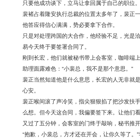
只要他成功谈下，立马让拿回属于自己的职位
裴褚占着隆安执行总裁的位置太多年了，裴正
他答应得信心满满，势必要拿下合作。
只是对处理跨国的大合作，他经验不足，光是洽
易今天终于要签署合同了。
刚到长宏，他们就被秘书带上会客室，咖啡端
助理面露难色：“小裴总，我不是那个意思。”
裴正当然知道他是什么意思，长宏的人无非就
心安。
裴正喉间滚了声冷笑，指尖狠狠掐了把沙发扶手
么想。但今天这合同，我偏要签下来。让他们看
又过了五分钟，会客室的门终于敲响，秘书推
“抱歉，小裴总，方才还在开会，让你久等了。