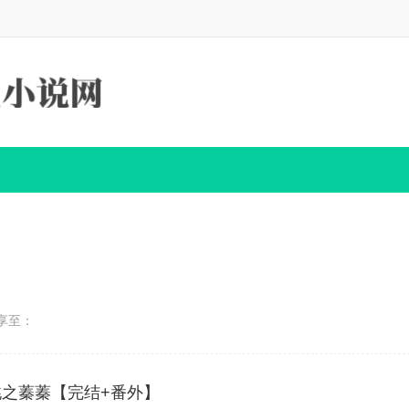
享至：
之蓁蓁【完结+番外】