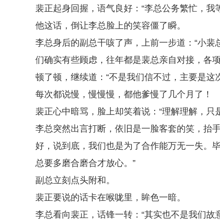
裴正起身回握，语气良好：“李总公务繁忙，我
他这话，倒让李总脸上的笑容僵了瞬。
李总身后的副总干咳了声，上前一步道：“小裴
们确实有些顾虑，往年都是裴总亲自对接，各项
顿了顿，继续道：“不是我们信不过，主要是这
每次都说慢，慢慢慢，都他爹慢了几个月了！
裴正心中暗骂，脸上却笑着说：“理解理解，只是..
李总突然出言打断，依旧是一脸客套的笑，抬手
好，说到底，我们也是为了合作能万无一失。
总要多磨合磨合才放心。”
副总立刻点头附和。
裴正要说的话卡在喉咙里，眸色一暗。
李总看向裴正，话锋一转：“其实也不是我们故