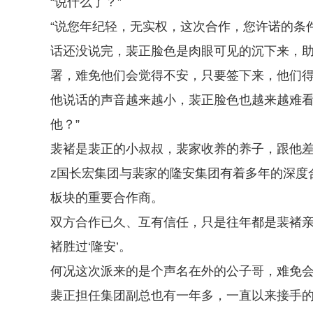
“说什么了？”
“说您年纪轻，无实权，这次合作，您许诺的条件，
话还没说完，裴正脸色是肉眼可见的沉下来，助
署，难免他们会觉得不安，只要签下来，他们得到
他说话的声音越来越小，裴正脸色也越来越难看
他？”
裴褚是裴正的小叔叔，裴家收养的养子，跟他
z国长宏集团与裴家的隆安集团有着多年的深度
板块的重要合作商。
双方合作已久、互有信任，只是往年都是裴褚
褚胜过‘隆安’。
何况这次派来的是个声名在外的公子哥，难免
裴正担任集团副总也有一年多，一直以来接手