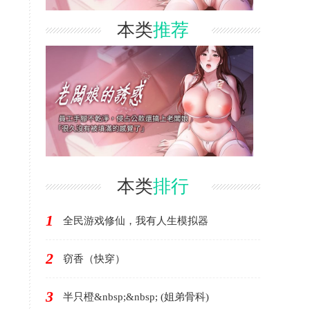
本类
推荐
本类
排行
1
全民游戏修仙，我有人生模拟器
2
窃香（快穿）
3
半只橙&nbsp;&nbsp; (姐弟骨科)