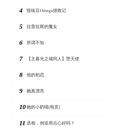
4
怪味豆Omega拯救记
5
拉普拉斯的魔女
6
所谓不知
7
【主暮光之城同人】堕天使
8
他的初恋
9
她真漂亮
10
她的小奶喵[电竞]
11
丞相，倒追用点心好吗？