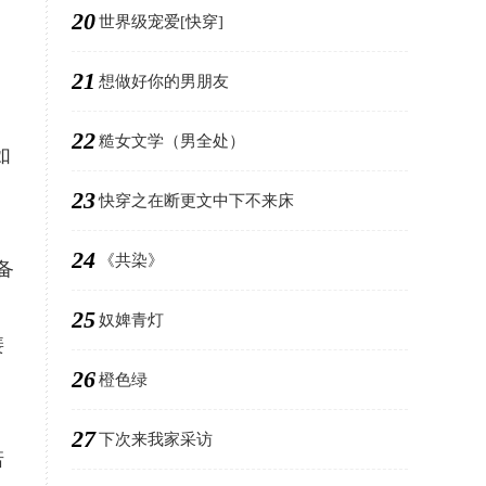
20
世界级宠爱[快穿]
21
想做好你的男朋友
22
糙女文学（男全处）
如
23
快穿之在断更文中下不来床
24
《共染》
备
25
奴婢青灯
裴
26
橙色绿
27
下次来我家采访
诺