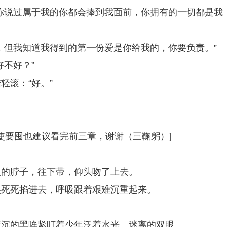
你说过属于我的你都会捧到我面前，你拥有的一切都是我
，但我知道我得到的第一份爱是你给我的，你要负责。”
不好？”
轻滚：“好。”
即使要囤也建议看完前三章，谢谢（三鞠躬）]
人的脖子，往下带，仰头吻了上去。
尖死死掐进去，呼吸跟着艰难沉重起来。
暗沉的黑眸紧盯着少年泛着水光、迷离的双眼。