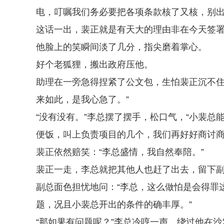
电，叮嘱我们务必要把各项条款核了又核，别出
这话一出，裴正就是有天大的理由非在今天签
他脸上的笑瞬间淡了几分，指尖磨着掌心。
好个老狐狸，搬出政府压他。
助理在一旁急得捏紧了公文包，生怕裴正沉不住
来如此，是我心急了。”
“没有没有。”李总摆了摆手，松口气，“小裴
便饭，叫上负责项目的几个，我们再好好商讨商
裴正依然赔笑：“李总盛情，我自然奉陪。”
裴正一走，李总就把其他人也赶了出去，留下
副总面色担忧地问：“李总，这么做怕是会得罪
题，况且小裴总开出的条件的确丰厚。”
“那如果有问题呢？”李总冷哼一声，绕过他在