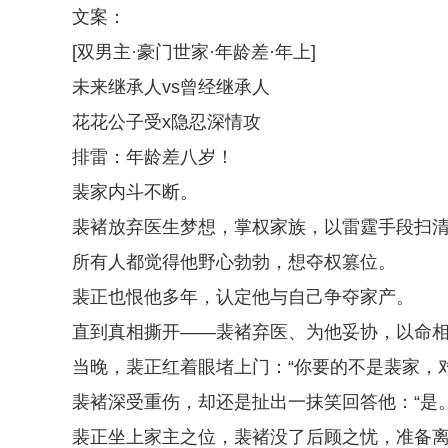
文案：
[双男主·豪门世家·年龄差·年上]
未来继承人vs曾经继承人
花花公子受x隐忍深情攻
排雷：年龄差八岁！
裴家内斗不断。
裴褚放弃医生梦想，掌权家族，以雷霆手段扫
所有人都觉得他野心勃勃，想夺权篡位。
裴正也恨他多年，认定他与自己争夺家产。
直到真相撕开——裴褚弃医、为他妥协，以命
当晚，裴正红着眼堵上门：“你要的不是裴家，对
裴褚深受重伤，却还是扯出一抹笑回答他：“是。
裴正坐上家主之位，裴褚没了后顾之忧，准备