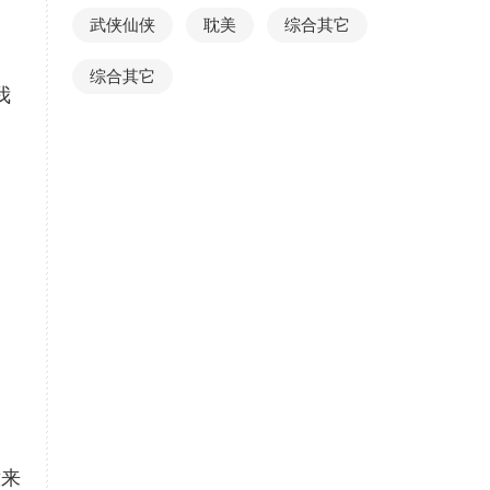
武侠仙侠
耽美
综合其它
综合其它
我
，
意来