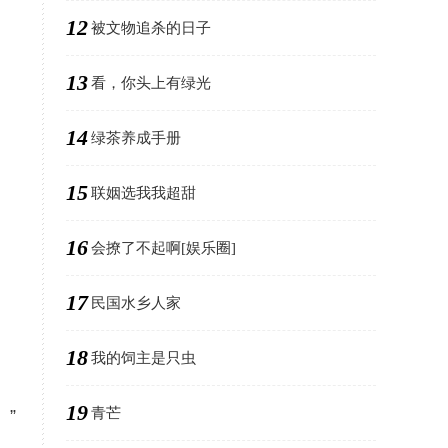
12
被文物追杀的日子
13
看，你头上有绿光
14
绿茶养成手册
15
联姻选我我超甜
16
会撩了不起啊[娱乐圈]
17
民国水乡人家
18
我的饲主是只虫
19
青芒
”