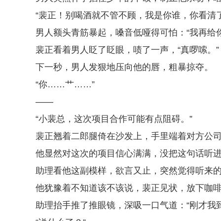
“裴正！别喝酒就不管不顾，我是你谁，你看清了
男人额头青筋暴起，嗓音低哑得可怕：“我再给
裴正看着男人眨了眨眼，啧了一声，“真啰嗦。”
下一秒，男人发狠地压向他的唇，粗暴掠夺。
“你……艹……”
——
“小裴总，这次项目合作可能有点阻碍。”
裴正翘着二郎腿倚在沙发上，手里端着对方公司
他显然对这次的项目信心满满，没把这句话听
助理看他这副模样，欲言又止，突然觉得听来
他犹豫着不知道该不该说，裴正见状，放下咖啡
助理抬手推了推眼镜，深吸一口气道：“刚才我